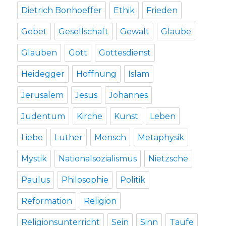
Dietrich Bonhoeffer
Ethik
Frieden
Gebet
Gesellschaft
Gewalt
Glaube
Glauben
Gott
Gottesdienst
Heidegger
Hoffnung
Islam
Jerusalem
Jesus
Johannes
Judentum
Kirche
Kunst
Leben
Liebe
Luther
Mensch
Metaphysik
Mystik
Nationalsozialismus
Nietzsche
Paulus
Philosophie
Politik
Reformation
Religion
Religionsunterricht
Sein
Sinn
Taufe