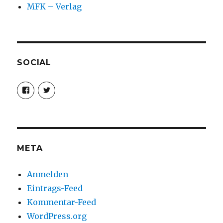
MFK – Verlag
SOCIAL
Profil
Profil
von
von
christoph.fleischer1
ChristophFl
auf
auf
Facebook
Twitter
anzeigen
anzeigen
META
Anmelden
Eintrags-Feed
Kommentar-Feed
WordPress.org