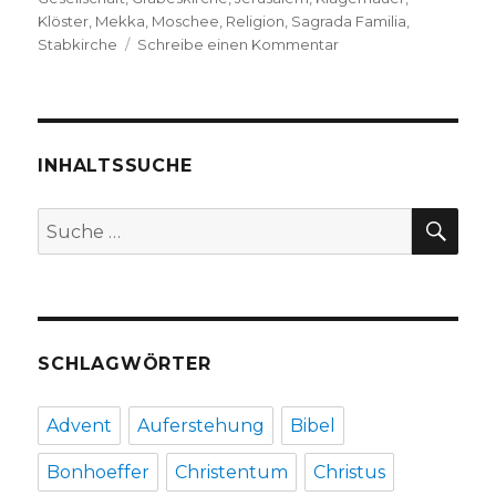
Klöster
,
Mekka
,
Moschee
,
Religion
,
Sagrada Familia
,
zu
Stabkirche
Schreibe einen Kommentar
Wichtige
Bauwerke
auf
einen
Blick,
INHALTSSUCHE
Rezension
von
SU
Suche
Christoph
nach:
Fleischer,
Welver
2016
SCHLAGWÖRTER
Advent
Auferstehung
Bibel
Bonhoeffer
Christentum
Christus