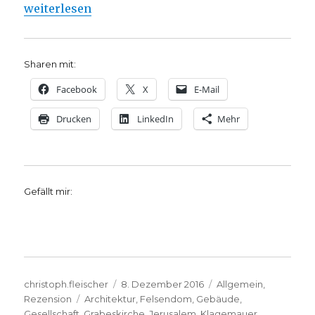
„Wichtige Bauwerke auf einen Blick, Rezension von
weiterlesen
Sharen mit:
Facebook
X
E-Mail
Drucken
LinkedIn
Mehr
Gefällt mir:
Autor
Veröffentlicht
Kategorien
christoph.fleischer
8. Dezember 2016
Allgemein
,
Schlagwörter
am
Rezension
Architektur
,
Felsendom
,
Gebäude
,
Gesellschaft
,
Grabeskirche
,
Jerusalem
,
Klagemauer
,