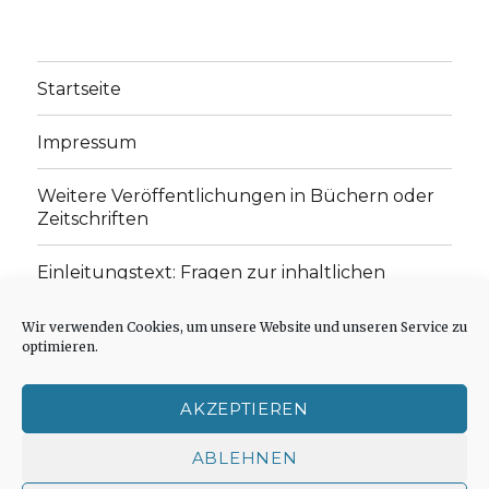
Startseite
Impressum
Weitere Veröffentlichungen in Büchern oder
Zeitschriften
Einleitungstext: Fragen zur inhaltlichen
Position der Homepage und zum Begriff des
„schwachen Glaubens“
Wir verwenden Cookies, um unsere Website und unseren Service zu
optimieren.
Einladung zur Mitarbeit: Rezensionen,
Aufsätze, Gedichte und Predigten
AKZEPTIEREN
Cookie-Richtlinie (EU)
ABLEHNEN