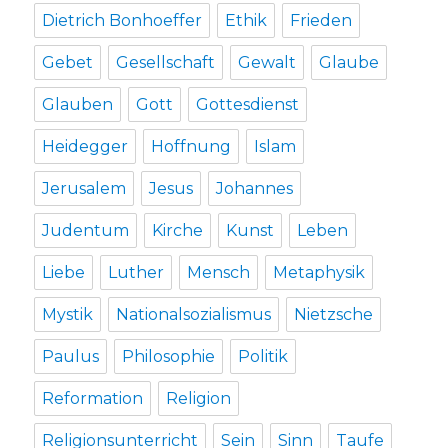
Dietrich Bonhoeffer
Ethik
Frieden
Gebet
Gesellschaft
Gewalt
Glaube
Glauben
Gott
Gottesdienst
Heidegger
Hoffnung
Islam
Jerusalem
Jesus
Johannes
Judentum
Kirche
Kunst
Leben
Liebe
Luther
Mensch
Metaphysik
Mystik
Nationalsozialismus
Nietzsche
Paulus
Philosophie
Politik
Reformation
Religion
Religionsunterricht
Sein
Sinn
Taufe