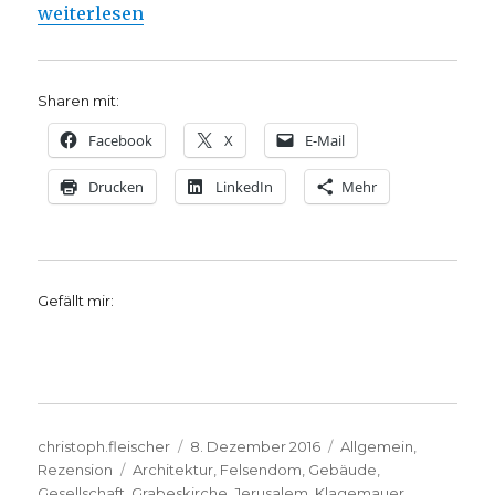
„Wichtige Bauwerke auf einen Blick, Rezension von
weiterlesen
Sharen mit:
Facebook
X
E-Mail
Drucken
LinkedIn
Mehr
Gefällt mir:
Autor
Veröffentlicht
Kategorien
christoph.fleischer
8. Dezember 2016
Allgemein
,
Schlagwörter
am
Rezension
Architektur
,
Felsendom
,
Gebäude
,
Gesellschaft
,
Grabeskirche
,
Jerusalem
,
Klagemauer
,