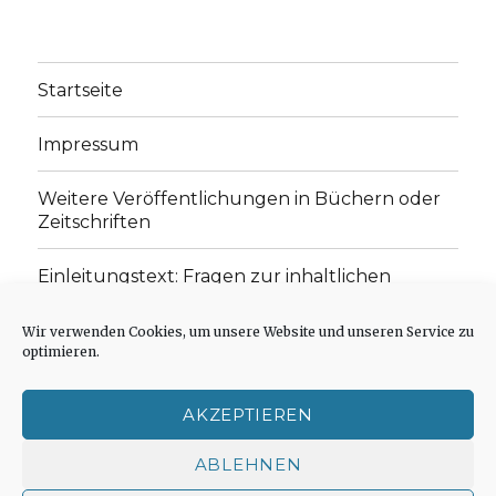
Startseite
Impressum
Weitere Veröffentlichungen in Büchern oder
Zeitschriften
Einleitungstext: Fragen zur inhaltlichen
Position der Homepage und zum Begriff des
„schwachen Glaubens“
Wir verwenden Cookies, um unsere Website und unseren Service zu
optimieren.
Einladung zur Mitarbeit: Rezensionen,
Aufsätze, Gedichte und Predigten
AKZEPTIEREN
Cookie-Richtlinie (EU)
ABLEHNEN