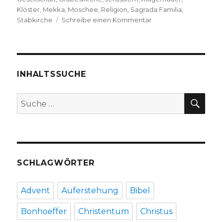
Klöster
,
Mekka
,
Moschee
,
Religion
,
Sagrada Familia
,
zu
Stabkirche
Schreibe einen Kommentar
Wichtige
Bauwerke
auf
einen
Blick,
INHALTSSUCHE
Rezension
von
SU
Suche
Christoph
nach:
Fleischer,
Welver
2016
SCHLAGWÖRTER
Advent
Auferstehung
Bibel
Bonhoeffer
Christentum
Christus