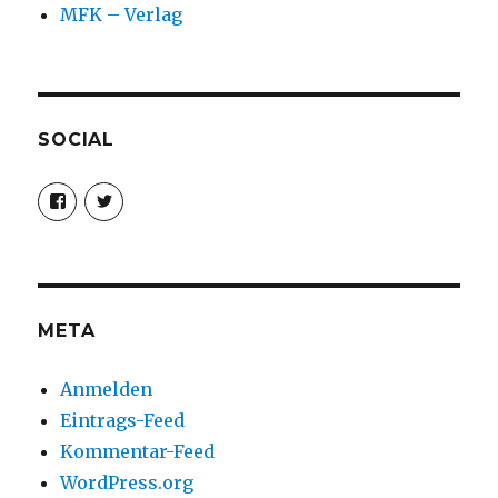
MFK – Verlag
SOCIAL
Profil
Profil
von
von
christoph.fleischer1
ChristophFl
auf
auf
Facebook
Twitter
anzeigen
anzeigen
META
Anmelden
Eintrags-Feed
Kommentar-Feed
WordPress.org