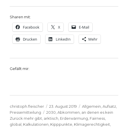
Sharen mit:
Facebook
X
E-Mail
Drucken
LinkedIn
Mehr
Gefällt mir:
Autor
Veröffentlicht
Kategorien
christoph.fleischer
23. August 2019
Allgemein
,
Aufsatz
,
Schlagwörter
am
Pressemitteilung
2030
,
Abkommen
,
an denen es kein
Zurück mehr gibt
,
arktisch
,
Erderwärmung
,
Fairness
,
global
,
Kalkulationen
,
Kipppunkte
,
Klimagerechtigkeit
,