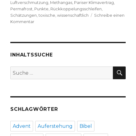
Luftverschmutzung
,
Methangas
,
Pariser Klimavertrag
,
Permafrost
,
Punkte
,
Rückkoppelungsschleifen
,
Schätzungen
,
toxische
,
wissenschaftlich
Schreibe einen
zu
Kommentar
Greta
Thunberg:
Rede
im
britischen
INHALTSSUCHE
Parlament,
„Wir
SU
Suche
haben
nach:
keine
Ausreden
mehr“
SCHLAGWÖRTER
Advent
Auferstehung
Bibel