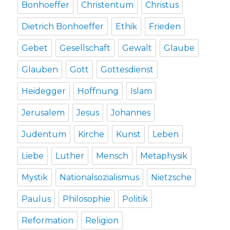
Bonhoeffer
Christentum
Christus
Dietrich Bonhoeffer
Ethik
Frieden
Gebet
Gesellschaft
Gewalt
Glaube
Glauben
Gott
Gottesdienst
Heidegger
Hoffnung
Islam
Jerusalem
Jesus
Johannes
Judentum
Kirche
Kunst
Leben
Liebe
Luther
Mensch
Metaphysik
Mystik
Nationalsozialismus
Nietzsche
Paulus
Philosophie
Politik
Reformation
Religion