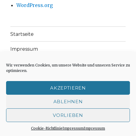
WordPress.org
Startseite
Impressum
Weitere Veröffentlichungen in Büchern oder
Wir verwenden Cookies, um unsere Website und unseren Service zu
Zeitschriften
optimieren.
Einleitungstext: Fragen zur inhaltlichen
AKZEPTIEREN
Position der Homepage und zum Begriff des
„schwachen Glaubens“
ABLEHNEN
Einladung zur Mitarbeit: Rezensionen,
VORLIEBEN
Aufsätze, Gedichte und Predigten
Cookie-Richtlinie
Impressum
Impressum
Cookie-Richtlinie (EU)