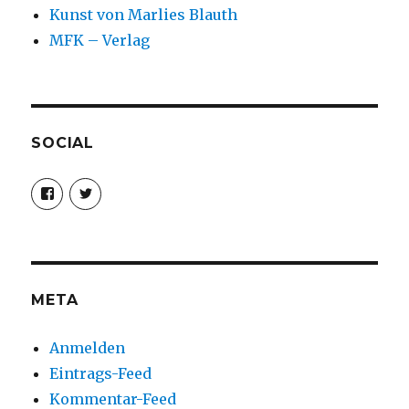
Kunst von Marlies Blauth
MFK – Verlag
SOCIAL
Profil
Profil
von
von
christoph.fleischer1
ChristophFl
auf
auf
Facebook
Twitter
anzeigen
anzeigen
META
Anmelden
Eintrags-Feed
Kommentar-Feed