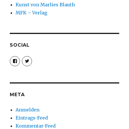
Kunst von Marlies Blauth
MFK – Verlag
SOCIAL
Profil
Profil
von
von
christoph.fleischer1
ChristophFl
auf
auf
Facebook
Twitter
anzeigen
anzeigen
META
Anmelden
Eintrags-Feed
Kommentar-Feed