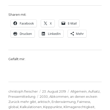
Sharen mit:
Facebook
X
E-Mail
Drucken
LinkedIn
Mehr
Gefällt mir:
Autor
Veröffentlicht
Kategorien
christoph.fleischer
23. August 2019
Allgemein
,
Aufsatz
,
Schlagwörter
am
Pressemitteilung
2030
,
Abkommen
,
an denen es kein
Zurück mehr gibt
,
arktisch
,
Erderwärmung
,
Fairness
,
global
,
Kalkulationen
,
Kipppunkte
,
Klimagerechtigkeit
,