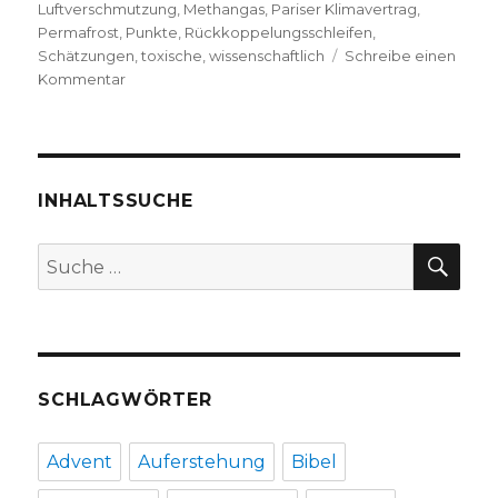
Luftverschmutzung
,
Methangas
,
Pariser Klimavertrag
,
Permafrost
,
Punkte
,
Rückkoppelungsschleifen
,
Schätzungen
,
toxische
,
wissenschaftlich
Schreibe einen
zu
Kommentar
Greta
Thunberg:
Rede
im
britischen
INHALTSSUCHE
Parlament,
„Wir
SU
Suche
haben
nach:
keine
Ausreden
mehr“
SCHLAGWÖRTER
Advent
Auferstehung
Bibel