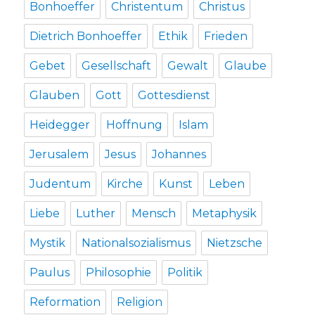
Bonhoeffer
Christentum
Christus
Dietrich Bonhoeffer
Ethik
Frieden
Gebet
Gesellschaft
Gewalt
Glaube
Glauben
Gott
Gottesdienst
Heidegger
Hoffnung
Islam
Jerusalem
Jesus
Johannes
Judentum
Kirche
Kunst
Leben
Liebe
Luther
Mensch
Metaphysik
Mystik
Nationalsozialismus
Nietzsche
Paulus
Philosophie
Politik
Reformation
Religion