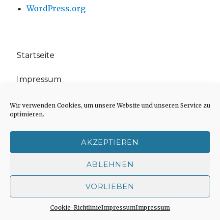
WordPress.org
Startseite
Impressum
Weitere Veröffentlichungen in Büchern oder
Wir verwenden Cookies, um unsere Website und unseren Service zu
Zeitschriften
optimieren.
Einleitungstext: Fragen zur inhaltlichen
AKZEPTIEREN
Position der Homepage und zum Begriff des
„schwachen Glaubens“
ABLEHNEN
Einladung zur Mitarbeit: Rezensionen,
VORLIEBEN
Aufsätze, Gedichte und Predigten
Cookie-Richtlinie
Impressum
Impressum
Cookie-Richtlinie (EU)