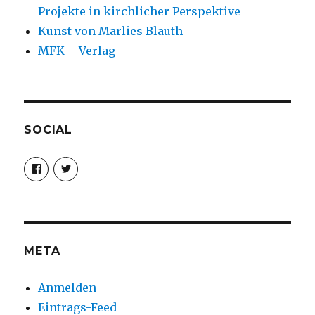
Projekte in kirchlicher Perspektive
Kunst von Marlies Blauth
MFK – Verlag
SOCIAL
Profil
Profil
von
von
christoph.fleischer1
ChristophFl
auf
auf
Facebook
Twitter
anzeigen
anzeigen
META
Anmelden
Eintrags-Feed