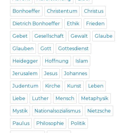
Bonhoeffer
Christentum
Christus
Dietrich Bonhoeffer
Ethik
Frieden
Gebet
Gesellschaft
Gewalt
Glaube
Glauben
Gott
Gottesdienst
Heidegger
Hoffnung
Islam
Jerusalem
Jesus
Johannes
Judentum
Kirche
Kunst
Leben
Liebe
Luther
Mensch
Metaphysik
Mystik
Nationalsozialismus
Nietzsche
Paulus
Philosophie
Politik