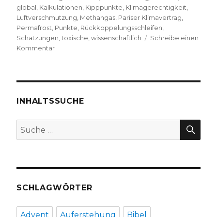
global
,
Kalkulationen
,
Kipppunkte
,
Klimagerechtigkeit
,
Luftverschmutzung
,
Methangas
,
Pariser Klimavertrag
,
Permafrost
,
Punkte
,
Rückkoppelungsschleifen
,
Schätzungen
,
toxische
,
wissenschaftlich
Schreibe einen
zu
Kommentar
Greta
Thunberg:
Rede
im
britischen
INHALTSSUCHE
Parlament,
„Wir
SU
Suche
haben
nach:
keine
Ausreden
mehr“
SCHLAGWÖRTER
Advent
Auferstehung
Bibel