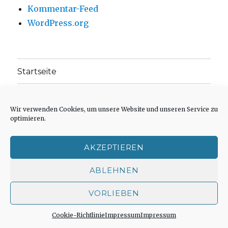
Kommentar-Feed
WordPress.org
Startseite
Impressum
Wir verwenden Cookies, um unsere Website und unseren Service zu
optimieren.
Weitere Veröffentlichungen in Büchern oder
Zeitschriften
AKZEPTIEREN
Einleitungstext: Fragen zur inhaltlichen
Position der Homepage und zum Begriff des
ABLEHNEN
„schwachen Glaubens“
VORLIEBEN
Einladung zur Mitarbeit: Rezensionen,
Aufsätze, Gedichte und Predigten
Cookie-Richtlinie
Impressum
Impressum