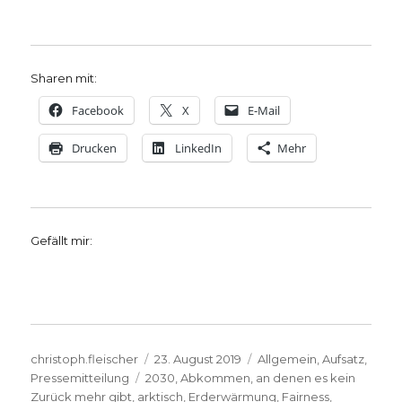
Sharen mit:
Facebook
X
E-Mail
Drucken
LinkedIn
Mehr
Gefällt mir:
Autor
Veröffentlicht
Kategorien
christoph.fleischer
23. August 2019
Allgemein
,
Aufsatz
,
Schlagwörter
am
Pressemitteilung
2030
,
Abkommen
,
an denen es kein
Zurück mehr gibt
,
arktisch
,
Erderwärmung
,
Fairness
,