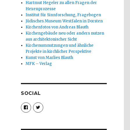
Hartmut Hegeler zu allen Fragen der
Hexenprozesse
Institut für Sinnforschung, Fragebogen
Jüdisches Museum Westfalen in Dorsten
Kirchenfotos von Andreas Blauth
Kirchengebäude neu oder anders nutzen
aus architektonischer Sicht
Kirchenumnutzungen und ähnliche
Projekte in kirchlicher Perspektive
Kunst von Marlies Blauth
MFK – Verlag
SOCIAL
Profil
Profil
von
von
christoph.fleischer1
ChristophFl
auf
auf
Facebook
Twitter
anzeigen
anzeigen