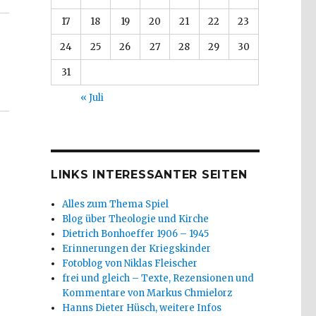
17
18
19
20
21
22
23
24
25
26
27
28
29
30
31
« Juli
LINKS INTERESSANTER SEITEN
Alles zum Thema Spiel
Blog über Theologie und Kirche
Dietrich Bonhoeffer 1906 – 1945
Erinnerungen der Kriegskinder
Fotoblog von Niklas Fleischer
frei und gleich – Texte, Rezensionen und
Kommentare von Markus Chmielorz
Hanns Dieter Hüsch, weitere Infos