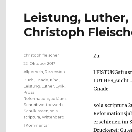
Leistung, Luther
Christoph Fleisch
Autor
christoph.fleischer
Zu:
Veröffentlicht
22. Oktober 2017
am
Kategorien
Allgemein
,
Rezension
LEISTUNGsfrust
Schlagwörter
Buch
,
Gnade
,
Kind
,
LUTHER_sucht…
Leistung
,
Luther
,
Lyrik
,
Gnade!
Prosa
,
Reformationsjubiläum
,
Schreibwettbewerb
,
sola scriptura 
Schulklassen
,
sola
Reformationsjub
scriptura
,
Wittenberg
erschienen im Se
zu
1 Kommentar
Druckerei: Guten
Leistung,