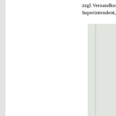
Luther,
zzgl. Versandkos
Gnade,
Superintendent, 
Rezension
von
Christoph
Fleischer,
Welver
2017