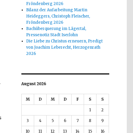
Fröndenberg 2026
Bilanz der Aufarbeitung Martin
Heideggers, Christoph Fleischer,
Fröndenberg 2026
Bachüberquerung im Lägertal,
Pressenotiz Stadt Iserlohn
Die Liebe zu Christus erneuern, Predigt
von Joachim Leberecht, Herzogenrath
2026
r
August 2026
M
D
M
D
F
S
S
1
2
s
3
4
5
6
7
8
9
uther, Gnade, Rezension von Christoph Fleischer, Welve
10
11
12
13
14
15
16