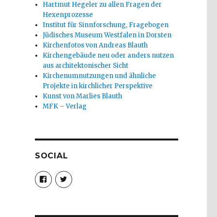
Hartmut Hegeler zu allen Fragen der
Hexenprozesse
Institut für Sinnforschung, Fragebogen
Jüdisches Museum Westfalen in Dorsten
Kirchenfotos von Andreas Blauth
Kirchengebäude neu oder anders nutzen
aus architektonischer Sicht
Kirchenumnutzungen und ähnliche
Projekte in kirchlicher Perspektive
Kunst von Marlies Blauth
MFK – Verlag
SOCIAL
Profil
Profil
von
von
christoph.fleischer1
ChristophFl
auf
auf
Facebook
Twitter
anzeigen
anzeigen