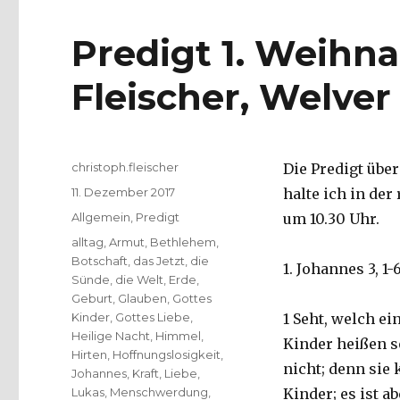
Predigt 1. Weihna
Fleischer, Welver
Autor
christoph.fleischer
Die Predigt übe
Veröffentlicht
11. Dezember 2017
halte ich in der
am
Kategorien
Allgemein
,
Predigt
um 10.30 Uhr.
Schlagwörter
alltag
,
Armut
,
Bethlehem
,
Botschaft
,
das Jetzt
,
die
1. Johannes 3, 1-
Sünde
,
die Welt
,
Erde
,
Geburt
,
Glauben
,
Gottes
Kinder
,
Gottes Liebe
,
1 Seht, welch ei
Heilige Nacht
,
Himmel
,
Kinder heißen s
Hirten
,
Hoffnungslosigkeit
,
nicht; denn sie 
Johannes
,
Kraft
,
Liebe
,
Lukas
,
Menschwerdung
,
Kinder; es ist 