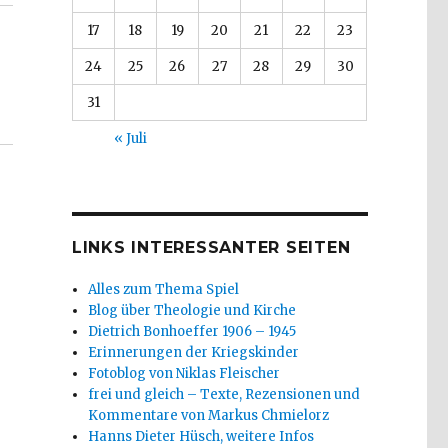
17
18
19
20
21
22
23
24
25
26
27
28
29
30
31
« Juli
LINKS INTERESSANTER SEITEN
Alles zum Thema Spiel
Blog über Theologie und Kirche
Dietrich Bonhoeffer 1906 – 1945
Erinnerungen der Kriegskinder
Fotoblog von Niklas Fleischer
frei und gleich – Texte, Rezensionen und
Kommentare von Markus Chmielorz
Hanns Dieter Hüsch, weitere Infos