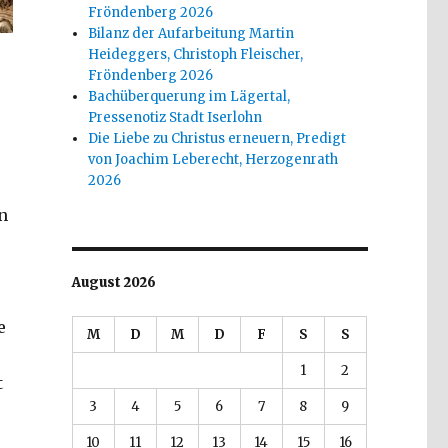
Fröndenberg 2026
Bilanz der Aufarbeitung Martin
Heideggers, Christoph Fleischer,
Fröndenberg 2026
Bachüberquerung im Lägertal,
Pressenotiz Stadt Iserlohn
Die Liebe zu Christus erneuern, Predigt
von Joachim Leberecht, Herzogenrath
2026
n
August 2026
e
M
D
M
D
F
S
S
1
2
t
3
4
5
6
7
8
9
chtstag, Christoph Fleischer, Welver 2017“
10
11
12
13
14
15
16