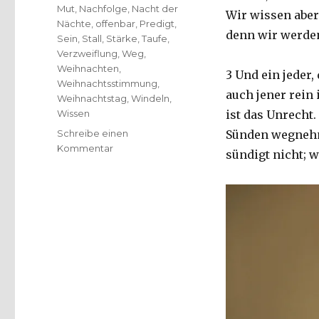
Mut
,
Nachfolge
,
Nacht der
Wir wissen aber
Nächte
,
offenbar
,
Predigt
,
denn wir werden 
Sein
,
Stall
,
Stärke
,
Taufe
,
Verzweiflung
,
Weg
,
Weihnachten
,
3 Und ein jeder,
Weihnachtsstimmung
,
auch jener rein 
Weihnachtstag
,
Windeln
,
Wissen
ist das Unrecht.
Schreibe einen
Sünden wegnehme
zu
Kommentar
sündigt nicht; w
Predigt
1.
Weihnachtstag,
Christoph
Fleischer,
Welver
2017