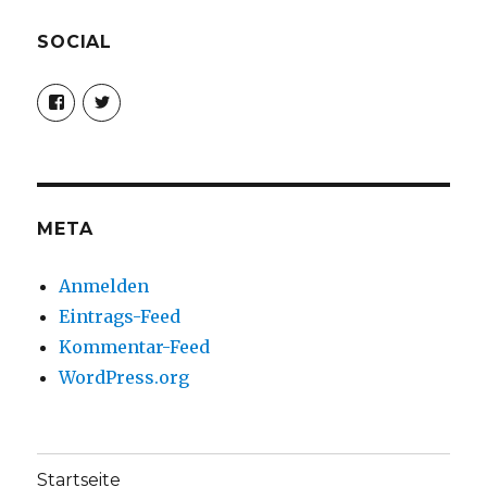
SOCIAL
Profil
Profil
von
von
christoph.fleischer1
ChristophFl
auf
auf
Facebook
Twitter
anzeigen
anzeigen
META
Anmelden
Eintrags-Feed
Kommentar-Feed
WordPress.org
Startseite