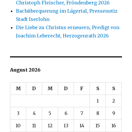
Christoph Fleischer, Fröndenberg 2026
Bachüberquerung im Lägertal, Pressenotiz
Stadt Iserlohn
Die Liebe zu Christus erneuern, Predigt von
Joachim Leberecht, Herzogenrath 2026
August 2026
M
D
M
D
F
S
S
1
2
3
4
5
6
7
8
9
10
11
12
13
14
15
16