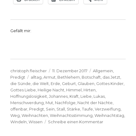
Gefällt mir:
Autor
Veröffentlicht
Kategorien
christoph.fleischer
11. Dezember 2017
Allgemein
,
Schlagwörter
am
Predigt
alltag
,
Armut
,
Bethlehem
,
Botschaft
,
das Jetzt
,
die Sünde
,
die Welt
,
Erde
,
Geburt
,
Glauben
,
Gottes Kinder
,
Gottes Liebe
,
Heilige Nacht
,
Himmel
,
Hirten
,
Hoffnungslosigkeit
,
Johannes
,
Kraft
,
Liebe
,
Lukas
,
Menschwerdung
,
Mut
,
Nachfolge
,
Nacht der Nächte
,
offenbar
,
Predigt
,
Sein
,
Stall
,
Stärke
,
Taufe
,
Verzweiflung
,
Weg
,
Weihnachten
,
Weihnachtsstimmung
,
Weihnachtstag
,
zu
Windeln
,
Wissen
Schreibe einen Kommentar
Predigt
1.