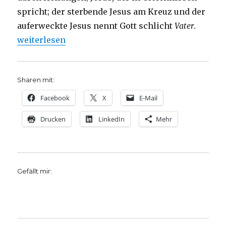
spricht; der sterbende Jesus am Kreuz und der
auferweckte Jesus nennt Gott schlicht
Vater
.
„Die sieben Worte Jesu am Kreuz, Joachim Leberec
weiterlesen
Sharen mit:
Facebook
X
E-Mail
Drucken
LinkedIn
Mehr
Gefällt mir: