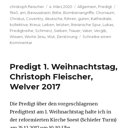
Autor
Veröffentlicht
Kategorien
Schla
christoph.fleischer
4. März 2020
Allgemein
,
Predigt
am
1940
,
am
,
Bewusstsein
,
Bitte
,
Bombenangriffe
,
Chorraum
,
Christus
,
Coventry
,
deutsche
,
führen
,
guten
,
Kathedrale
,
kollektive
,
Kreuz
,
Leben
,
letzten
,
literarische Spur
,
Lukas
,
Predigtreihe
,
Schmerz
,
Sieben
,
Trauer
,
Vater
,
Vergib
,
Wissen
,
Worte Jesu
,
Wut
,
Zerstörung
Schreibe einen
zu
Kommentar
Die
sieben
Worte
Predigt 1. Weihnachtstag,
Jesu
am
Christoph Fleischer,
Kreuz,
Welver 2017
Joachim
Leberecht,
Herzogenrath
2020
Die Predigt über den vorgeschlagenen
Predigttext am 1. Weihnachtstag halte ich in
der reformierten Kirche Soest (Schiefer Turm)
am 25.12.2017 um 10.30 Uhr.