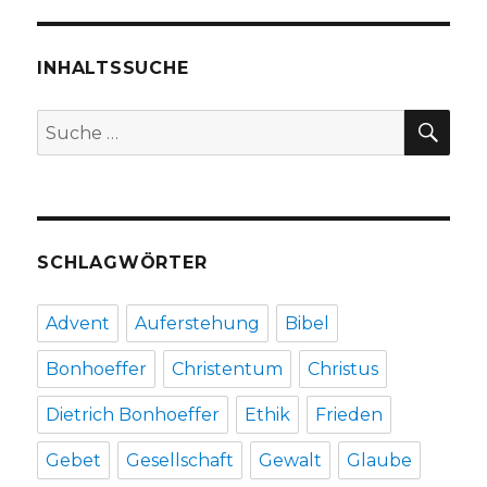
Weihnachtstag,
Christoph
Fleischer,
INHALTSSUCHE
Welver
2017
SU
Suche
nach:
SCHLAGWÖRTER
Advent
Auferstehung
Bibel
Bonhoeffer
Christentum
Christus
Dietrich Bonhoeffer
Ethik
Frieden
Gebet
Gesellschaft
Gewalt
Glaube