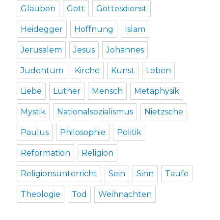
Glauben
Gott
Gottesdienst
Heidegger
Hoffnung
Islam
Jerusalem
Jesus
Johannes
Judentum
Kirche
Kunst
Leben
Liebe
Luther
Mensch
Metaphysik
Mystik
Nationalsozialismus
Nietzsche
Paulus
Philosophie
Politik
Reformation
Religion
Religionsunterricht
Sein
Sinn
Taufe
Theologie
Tod
Weihnachten