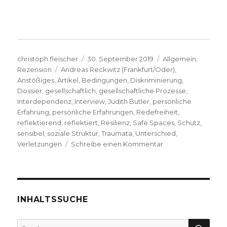
Autor
Veröffentlicht
Kategorien
christoph.fleischer
30. September 2019
Allgemein
,
Schlagwörter
am
Rezension
Andreas Reckwitz (Frankfurt/Oder)
,
Anstößiges
,
Artikel
,
Bedingungen
,
Diskriminierung
,
Dossier
,
gesellschaftlich
,
gesellschaftliche Prozesse
,
Interdependenz
,
Interview
,
Judith Butler
,
persönliche
Erfahrung
,
persönliche Erfahrungen
,
Redefreiheit
,
reflektierend
,
reflektiert
,
Resilienz
,
Safe Spaces
,
Schutz
,
sensibel
,
soziale Struktur
,
Traumata
,
Unterschied
,
zu
Verletzungen
Schreibe einen Kommentar
Rücksicht
auf
Sensible
oder
Schutz
INHALTSSUCHE
vor
Verletzungen,
SU
Suche