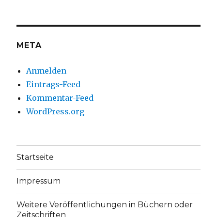
auf
auf
Facebook
Twitter
anzeigen
anzeigen
META
Anmelden
Eintrags-Feed
Kommentar-Feed
WordPress.org
Startseite
Impressum
Weitere Veröffentlichungen in Büchern oder
Zeitschriften