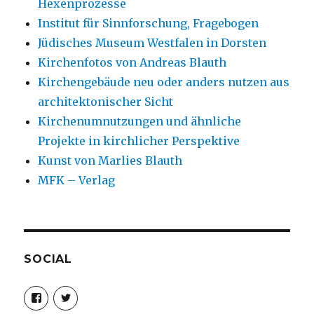
Hexenprozesse
Institut für Sinnforschung, Fragebogen
Jüdisches Museum Westfalen in Dorsten
Kirchenfotos von Andreas Blauth
Kirchengebäude neu oder anders nutzen aus
architektonischer Sicht
Kirchenumnutzungen und ähnliche
Projekte in kirchlicher Perspektive
Kunst von Marlies Blauth
MFK – Verlag
SOCIAL
Profil
Profil
von
von
christoph.fleischer1
ChristophFl