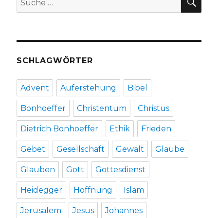
Rezension
nach:
von
Christoph
Fleischer,
Welver
2019
SCHLAGWÖRTER
Advent
Auferstehung
Bibel
Bonhoeffer
Christentum
Christus
Dietrich Bonhoeffer
Ethik
Frieden
Gebet
Gesellschaft
Gewalt
Glaube
Glauben
Gott
Gottesdienst
Heidegger
Hoffnung
Islam
Jerusalem
Jesus
Johannes