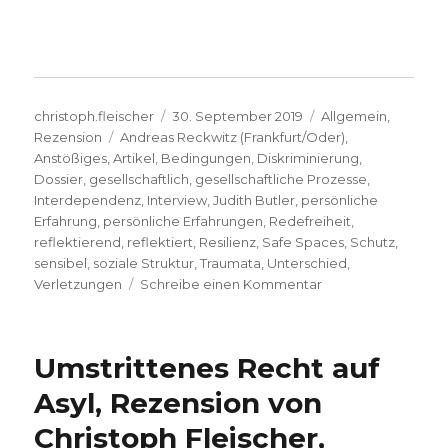
Autor
Veröffentlicht
Kategorien
christoph.fleischer
30. September 2019
Allgemein
,
Schlagwörter
am
Rezension
Andreas Reckwitz (Frankfurt/Oder)
,
Anstößiges
,
Artikel
,
Bedingungen
,
Diskriminierung
,
Dossier
,
gesellschaftlich
,
gesellschaftliche Prozesse
,
Interdependenz
,
Interview
,
Judith Butler
,
persönliche
Erfahrung
,
persönliche Erfahrungen
,
Redefreiheit
,
reflektierend
,
reflektiert
,
Resilienz
,
Safe Spaces
,
Schutz
,
sensibel
,
soziale Struktur
,
Traumata
,
Unterschied
,
zu
Verletzungen
Schreibe einen Kommentar
Rücksicht
auf
Sensible
Umstrittenes Recht auf
oder
Schutz
Asyl, Rezension von
vor
Christoph Fleischer,
Verletzungen,