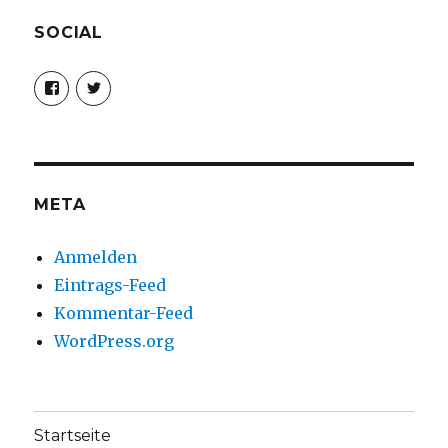
SOCIAL
Profil
Profil
von
von
christoph.fleischer1
ChristophFl
auf
auf
Facebook
Twitter
anzeigen
anzeigen
META
Anmelden
Eintrags-Feed
Kommentar-Feed
WordPress.org
Startseite