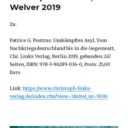
Rezension
Welver 2019
von
Christoph
Fleischer,
Zu:
Welver
2019
Patrice G. Poutrus: Umkämpftes Asyl, Vom
Nachkriegsdeutschland bis in die Gegenwart,
Chr. Links Verlag, Berlin 2019, gebunden 247
Seiten, ISBN: 978-3-96289-036-0, Preis: 25,00
Euro
Link:
https://www.christoph-links-
verlag.de/index.cfm?view=3&titel_nr=9036