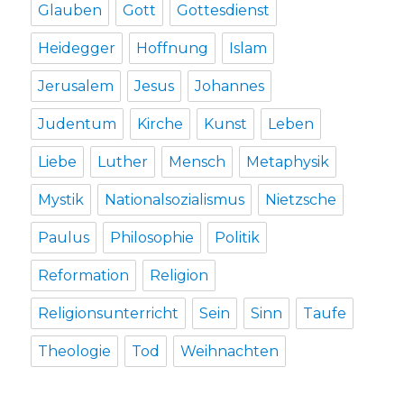
Glauben
Gott
Gottesdienst
Heidegger
Hoffnung
Islam
Jerusalem
Jesus
Johannes
Judentum
Kirche
Kunst
Leben
Liebe
Luther
Mensch
Metaphysik
Mystik
Nationalsozialismus
Nietzsche
Paulus
Philosophie
Politik
Reformation
Religion
Religionsunterricht
Sein
Sinn
Taufe
Theologie
Tod
Weihnachten