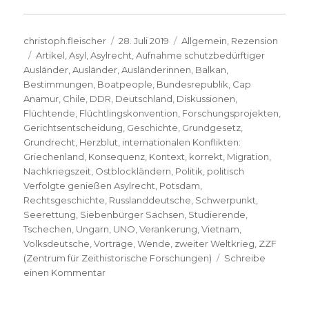
Autor
Veröffentlicht
Kategorien
christoph.fleischer
28. Juli 2019
Allgemein
,
Rezension
Schlagwörter
am
Artikel
,
Asyl
,
Asylrecht
,
Aufnahme schutzbedürftiger
Ausländer
,
Ausländer
,
Ausländerinnen
,
Balkan
,
Bestimmungen
,
Boatpeople
,
Bundesrepublik
,
Cap
Anamur
,
Chile
,
DDR
,
Deutschland
,
Diskussionen
,
Flüchtende
,
Flüchtlingskonvention
,
Forschungsprojekten
,
Gerichtsentscheidung
,
Geschichte
,
Grundgesetz
,
Grundrecht
,
Herzblut
,
internationalen Konflikten:
Griechenland
,
Konsequenz
,
Kontext
,
korrekt
,
Migration
,
Nachkriegszeit
,
Ostblockländern
,
Politik
,
politisch
Verfolgte genießen Asylrecht
,
Potsdam
,
Rechtsgeschichte
,
Russlanddeutsche
,
Schwerpunkt
,
Seerettung
,
Siebenbürger Sachsen
,
Studierende
,
Tschechen
,
Ungarn
,
UNO
,
Verankerung
,
Vietnam
,
Volksdeutsche
,
Vorträge
,
Wende
,
zweiter Weltkrieg
,
ZZF
(Zentrum für Zeithistorische Forschungen)
Schreibe
zu
einen Kommentar
Umstrittenes
Recht