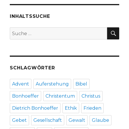
auf
Asyl,
Rezension
INHALTSSUCHE
von
Christoph
SU
Suche
Fleischer,
nach:
Welver
2019
SCHLAGWÖRTER
Advent
Auferstehung
Bibel
Bonhoeffer
Christentum
Christus
Dietrich Bonhoeffer
Ethik
Frieden
Gebet
Gesellschaft
Gewalt
Glaube