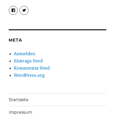
Profil
Profil
von
von
christoph.fleischer1
ChristophFl
auf
auf
Facebook
Twitter
anzeigen
anzeigen
META
Anmelden
Eintrags-Feed
Kommentar-Feed
WordPress.org
Startseite
Impressum