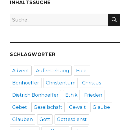
Joachim
INHALTSSUCHE
Wehrenb
Herzoge
SU
Suche
2017
nach:
SCHLAGWÖRTER
Advent
Auferstehung
Bibel
Bonhoeffer
Christentum
Christus
Dietrich Bonhoeffer
Ethik
Frieden
Gebet
Gesellschaft
Gewalt
Glaube
Glauben
Gott
Gottesdienst