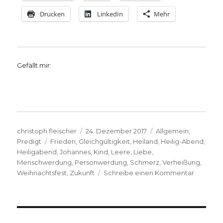
Drucken
LinkedIn
Mehr
Gefällt mir:
Autor
Veröffentlicht
Kategorien
christoph.fleischer
24. Dezember 2017
Allgemein
,
Schlagwörter
am
Predigt
Frieden
,
Gleichgültigkeit
,
Heiland
,
Heilig-Abend
,
Heiligabend
,
Johannes
,
Kind
,
Leere
,
Liebe
,
Menschwerdung
,
Personwerdung
,
Schmerz
,
Verheißung
,
zu
Weihnachtsfest
,
Zukunft
Schreibe einen Kommentar
Weihnac
2017:
Liebe
erlöst,