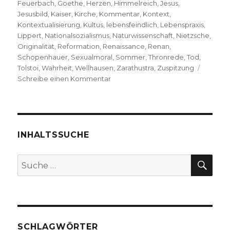
Feuerbach
,
Goethe
,
Herzen
,
Himmelreich
,
Jesus
,
Jesusbild
,
Kaiser
,
Kirche
,
Kommentar
,
Kontext
,
Kontextualisierung
,
Kultus
,
lebensfeindlich
,
Lebenspraxis
,
Lippert
,
Nationalsozialismus
,
Naturwissenschaft
,
Nietzsche
,
Originalität
,
Reformation
,
Renaissance
,
Renan
,
Schopenhauer
,
Sexualmoral
,
Sommer
,
Thronrede
,
Tod
,
Tolstoi
,
Wahrheit
,
Wellhausen
,
Zarathustra
,
Zuspitzung
zu
Schreibe einen Kommentar
Kritischer
Kommentar
über
Friedrich
Nietzsches
INHALTSSUCHE
Werke,
hier:
SU
Suche
„Der
nach:
Antichrist“
(1888), Rezension
von
Christoph
Fleischer,
SCHLAGWÖRTER
Welver