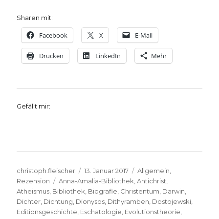
Sharen mit:
Facebook
X
E-Mail
Drucken
LinkedIn
Mehr
Gefällt mir:
Autor
Veröffentlicht
Kategorien
christoph.fleischer
13. Januar 2017
Allgemein
,
Schlagwörter
am
Rezension
Anna-Amalia-Bibliothek
,
Antichrist
,
Atheismus
,
Bibliothek
,
Biografie
,
Christentum
,
Darwin
,
Dichter
,
Dichtung
,
Dionysos
,
Dithyramben
,
Dostojewski
,
Editionsgeschichte
,
Eschatologie
,
Evolutionstheorie
,