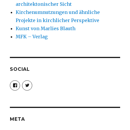
architektonischer Sicht
Kirchenumnutzungen und ähnliche
Projekte in kirchlicher Perspektive
Kunst von Marlies Blauth
MFK – Verlag
SOCIAL
Profil
Profil
von
von
christoph.fleischer1
ChristophFl
auf
auf
Facebook
Twitter
anzeigen
anzeigen
META