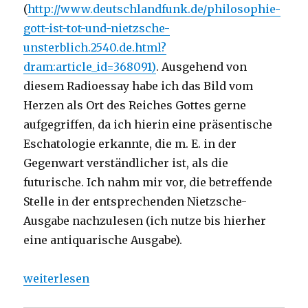
(
http://www.deutschlandfunk.de/philosophie-
gott-ist-tot-und-nietzsche-
unsterblich.2540.de.html?
dram:article_id=368091)
. Ausgehend von
diesem Radioessay habe ich das Bild vom
Herzen als Ort des Reiches Gottes gerne
aufgegriffen, da ich hierin eine präsentische
Eschatologie erkannte, die m. E. in der
Gegenwart verständlicher ist, als die
futurische. Ich nahm mir vor, die betreffende
Stelle in der entsprechenden Nietzsche-
Ausgabe nachzulesen (ich nutze bis hierher
eine antiquarische Ausgabe).
„Kritischer Kommentar über Friedrich Nietzsches We
weiterlesen