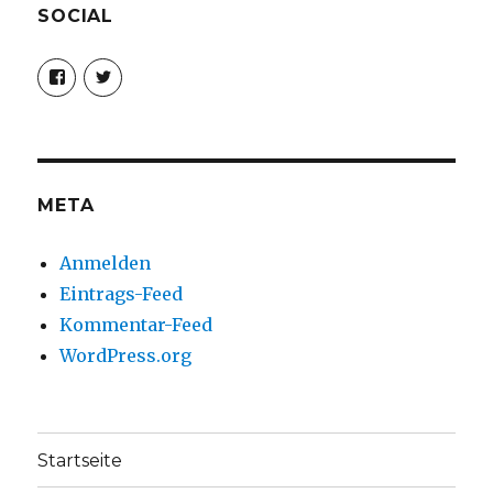
SOCIAL
Profil
Profil
von
von
christoph.fleischer1
ChristophFl
auf
auf
Facebook
Twitter
anzeigen
anzeigen
META
Anmelden
Eintrags-Feed
Kommentar-Feed
WordPress.org
Startseite