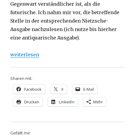
Gegenwart verständlicher ist, als die
futurische. Ich nahm mir vor, die betreffende
Stelle in der entsprechenden Nietzsche-
Ausgabe nachzulesen (ich nutze bis hierher
eine antiquarische Ausgabe).
„Kritischer Kommentar über Friedrich Nietzsches We
weiterlesen
Sharen mit:
Facebook
X
E-Mail
Drucken
LinkedIn
Mehr
Gefällt mir: