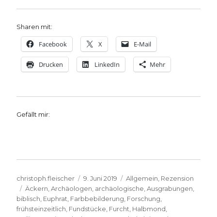
Sharen mit:
Facebook
X
E-Mail
Drucken
LinkedIn
Mehr
Gefällt mir:
Autor
Veröffentlicht
Kategorien
christoph.fleischer
9. Juni 2019
Allgemein
,
Rezension
Schlagwörter
am
Äckern
,
Archäologen
,
archäologische
,
Ausgrabungen
,
biblisch
,
Euphrat
,
Farbbebilderung
,
Forschung
,
frühsteinzeitlich
,
Fundstücke
,
Furcht
,
Halbmond
,