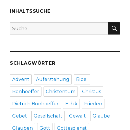
Friedrich
Nietzsches
INHALTSSUCHE
Werke,
hier:
SU
Suche
„Der
nach:
Antichrist“
(1888), Rezension
von
Christoph
Fleischer,
SCHLAGWÖRTER
Welver
2017
Advent
Auferstehung
Bibel
Bonhoeffer
Christentum
Christus
Dietrich Bonhoeffer
Ethik
Frieden
Gebet
Gesellschaft
Gewalt
Glaube
Glauben
Gott
Gottesdienst