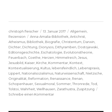
Autor
Veröffentlicht
Kategorien
christoph.fleischer
13. Januar 2017
Allgemein
,
Schlagwörter
am
Rezension
Anna-Amalia-Bibliothek
,
Antichrist
,
Atheismus
,
Bibliothek
,
Biografie
,
Christentum
,
Darwin
,
Dichter
,
Dichtung
,
Dionysos
,
Dithyramben
,
Dostojewski
,
Editionsgeschichte
,
Eschatologie
,
Evolutionstheorie
,
Feuerbach
,
Goethe
,
Herzen
,
Himmelreich
,
Jesus
,
Jesusbild
,
Kaiser
,
Kirche
,
Kommentar
,
Kontext
,
Kontextualisierung
,
Kultus
,
lebensfeindlich
,
Lebenspraxis
,
Lippert
,
Nationalsozialismus
,
Naturwissenschaft
,
Nietzsche
,
Originalität
,
Reformation
,
Renaissance
,
Renan
,
Schopenhauer
,
Sexualmoral
,
Sommer
,
Thronrede
,
Tod
,
Tolstoi
,
Wahrheit
,
Wellhausen
,
Zarathustra
,
Zuspitzung
zu
Schreibe einen Kommentar
Kritischer
Kommentar
über