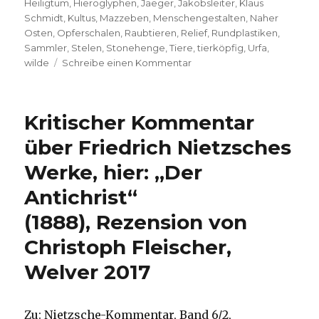
Heiligtum
,
Hieroglyphen
,
Jaeger
,
Jakobsleiter
,
Klaus
Schmidt
,
Kultus
,
Mazzeben
,
Menschengestalten
,
Naher
Osten
,
Opferschalen
,
Raubtieren
,
Relief
,
Rundplastiken
,
Sammler
,
Stelen
,
Stonehenge
,
Tiere
,
tierköpfig
,
Urfa
,
zu
wilde
Schreibe einen Kommentar
Was
Menschen
gemeinsam
Kritischer Kommentar
leisten
können,
über Friedrich Nietzsches
Rezension
Werke, hier: „Der
Konrad
Schrieder,
Antichrist“
Hamm
2019
(1888), Rezension von
Christoph Fleischer,
Welver 2017
Zu: Nietzsche-Kommentar, Band 6/2,