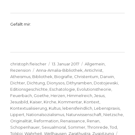
Gefällt mir:
Autor
Veröffentlicht
Kategorien
christoph.fleischer
13. Januar 2017
Allgemein
,
Schlagwörter
am
Rezension
Anna-Amalia-Bibliothek
,
Antichrist
,
Atheismus
,
Bibliothek
,
Biografie
,
Christentum
,
Darwin
,
Dichter
,
Dichtung
,
Dionysos
,
Dithyramben
,
Dostojewski
,
Editionsgeschichte
,
Eschatologie
,
Evolutionstheorie
,
Feuerbach
,
Goethe
,
Herzen
,
Himmelreich
,
Jesus
,
Jesusbild
,
Kaiser
,
Kirche
,
Kommentar
,
Kontext
,
Kontextualisierung
,
Kultus
,
lebensfeindlich
,
Lebenspraxis
,
Lippert
,
Nationalsozialismus
,
Naturwissenschaft
,
Nietzsche
,
Originalität
,
Reformation
,
Renaissance
,
Renan
,
Schopenhauer
,
Sexualmoral
,
Sommer
,
Thronrede
,
Tod
,
Tolstoi
,
Wahrheit
,
Wellhausen
,
Zarathustra
,
Zuspitzung