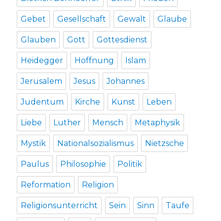
Gebet
Gesellschaft
Gewalt
Glaube
Glauben
Gott
Gottesdienst
Heidegger
Hoffnung
Islam
Jerusalem
Jesus
Johannes
Judentum
Kirche
Kunst
Leben
Liebe
Luther
Mensch
Metaphysik
Mystik
Nationalsozialismus
Nietzsche
Paulus
Philosophie
Politik
Reformation
Religion
Religionsunterricht
Sein
Sinn
Taufe