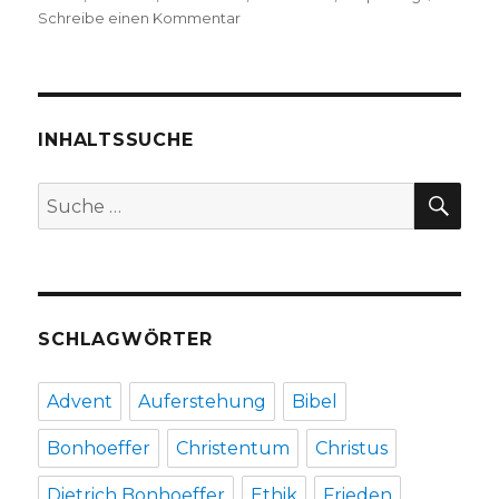
zu
Schreibe einen Kommentar
Kritischer
Kommentar
über
Friedrich
Nietzsches
INHALTSSUCHE
Werke,
hier:
SU
Suche
„Der
nach:
Antichrist“
(1888), Rezension
von
Christoph
Fleischer,
SCHLAGWÖRTER
Welver
2017
Advent
Auferstehung
Bibel
Bonhoeffer
Christentum
Christus
Dietrich Bonhoeffer
Ethik
Frieden