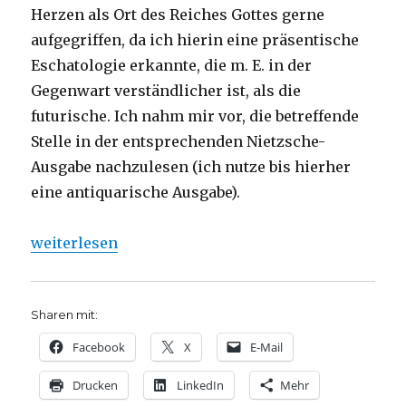
Herzen als Ort des Reiches Gottes gerne
aufgegriffen, da ich hierin eine präsentische
Eschatologie erkannte, die m. E. in der
Gegenwart verständlicher ist, als die
futurische. Ich nahm mir vor, die betreffende
Stelle in der entsprechenden Nietzsche-
Ausgabe nachzulesen (ich nutze bis hierher
eine antiquarische Ausgabe).
„Kritischer Kommentar über Friedrich Nietzsches We
weiterlesen
Sharen mit:
Facebook
X
E-Mail
Drucken
LinkedIn
Mehr