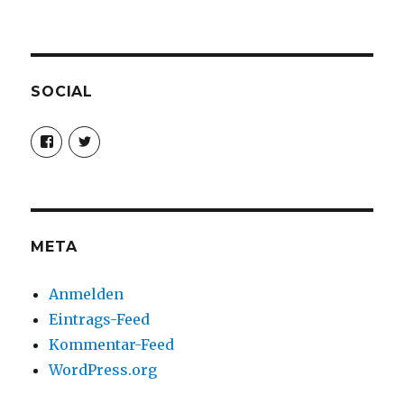
SOCIAL
Profil
Profil
von
von
christoph.fleischer1
ChristophFl
auf
auf
Facebook
Twitter
anzeigen
anzeigen
META
Anmelden
Eintrags-Feed
Kommentar-Feed
WordPress.org