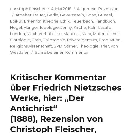
Autor
Veröffentlicht
Kategorien
christoph.fleischer
4. Mai 2018
Allgemein
,
Rezension
Schlagwörter
am
Arbeiter
,
Bauer
,
Berlin
,
Bewusstsein
,
Bonn
,
Brüssel
,
Epikur
,
Erkenntnistheorie
,
Ethik
,
Feuerbach
,
Handbuch
,
Hegel
,
Hunger
,
Ideologie
,
Jenny
,
Kirche
,
Köln
,
Lasalle
,
London
,
Machtverhältnisse
,
Manifest
,
Marx
,
Materialismus
,
Ontologie
,
Paris
,
Philosophie
,
Privateigentum
,
Produktion
,
Religionswissenschaft
,
SPD
,
Stirner
,
Theologie
,
Trier
,
von
zu
Westfalen
Schreibe einen Kommentar
Karl
Marx
für
Kritischer Kommentar
heute,
Rezension
über Friedrich Nietzsches
von
Werke, hier: „Der
Christoph
Fleischer,
Antichrist“
Welver
2018
(1888), Rezension von
Christoph Fleischer,