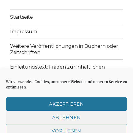
Startseite
Impressum
Weitere Veröffentlichungen in Büchern oder
Zeitschriften
Einleitungstext: Fragen zur inhaltlichen
Position der Homepage und zum Begriff des
„schwachen Glaubens“
Wir verwenden Cookies, um unsere Website und unseren Service zu
optimieren.
Einladung zur Mitarbeit: Rezensionen,
Aufsätze, Gedichte und Predigten
AKZEPTIEREN
Cookie-Richtlinie (EU)
ABLEHNEN
VORLIEBEN