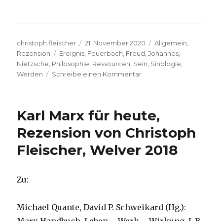
Autor
Veröffentlicht
Kategorien
christoph.fleischer
21. November 2020
Allgemein
,
Schlagwörter
am
Rezension
Ereignis
,
Feuerbach
,
Freud
,
Johannes
,
Nietzsche
,
Philosophie
,
Ressourcen
,
Sein
,
Sinologie
,
zu
Werden
Schreibe einen Kommentar
Von
außen
auf
Karl Marx für heute,
das
Christentum
Rezension von Christoph
sehen,
Fleischer, Welver 2018
Rezension
von
Christoph
Fleischer,
Zu:
Welver
2020
Michael Quante, David P. Schweikard (Hg.):