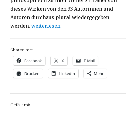
philosophisch zu interpretieren. Dabei soll
dieses Wirken von den 33 Autorinnen und
Autoren durchaus plural wiedergegeben
„Karl Marx für heute, Rezension von Chris
werden.
weiterlesen
Sharen mit:
Facebook
X
E-Mail
Drucken
LinkedIn
Mehr
Gefällt mir: