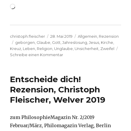
Wird
geladen …
Autor
Veröffentlicht
Kategorien
christoph.fleischer
28. Mai 2019
Allgemein
,
Rezension
Schlagwörter
am
geborgen
,
Glaube
,
Gott
,
Jahreslosung
,
Jesus
,
Kirche
,
Kreuz
,
Leben
,
Religion
,
Unglaube
,
Unsicherheit
,
Zweifel
zu
Schreibe einen Kommentar
Jahreslosung
2020,
Hinweis/Rezension
Entscheide dich!
von
Christoph
Rezension, Christoph
Fleischer,
Fleischer, Welver 2019
Welver
2019
zum PhilosophieMagazin Nr. 2/2019
Februar/März, Philomagazin Verlag, Berlin