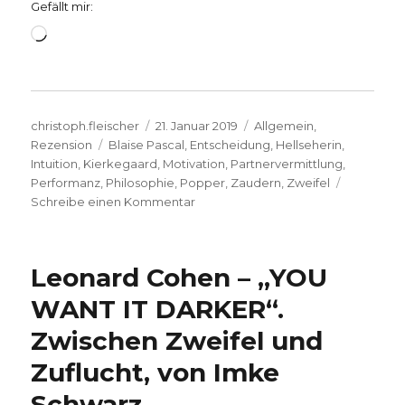
Gefällt mir:
Wird
geladen …
Autor
Veröffentlicht
Kategorien
christoph.fleischer
21. Januar 2019
Allgemein
,
Schlagwörter
am
Rezension
Blaise Pascal
,
Entscheidung
,
Hellseherin
,
Intuition
,
Kierkegaard
,
Motivation
,
Partnervermittlung
,
Performanz
,
Philosophie
,
Popper
,
Zaudern
,
Zweifel
zu
Schreibe einen Kommentar
Entscheide
dich!
Rezension,
Leonard Cohen – „YOU
Christoph
Fleischer,
WANT IT DARKER“.
Welver
Zwischen Zweifel und
2019
Zuflucht, von Imke
Schwarz