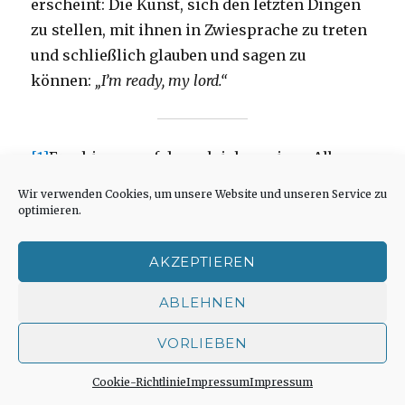
erscheint: Die Kunst, sich den letzten Dingen
zu stellen, mit ihnen in Zwiesprache zu treten
und schließlich glauben und sagen zu
können:
„I’m ready, my lord.“
[1]
Erschienen auf dem gleichnamigen Album
2016. Vollständiger Text
Wir verwenden Cookies, um unsere Website und unseren Service zu
unter
https://www.songtexte.com/songtext/leo
optimieren.
nard-cohen/you-want-it-darker-1330b521.html
.
Abgerufen am 26. September 2018.
AKZEPTIEREN
ABLEHNEN
[2]
Erschienen 1984 auf dem Album „Various
Positions“, vollständiger Text
VORLIEBEN
unter
https://www.songtexte.com/songtext/leo
Cookie-Richtlinie
Impressum
Impressum
nard-cohen/hallelujah-7bdb72c0.html
,