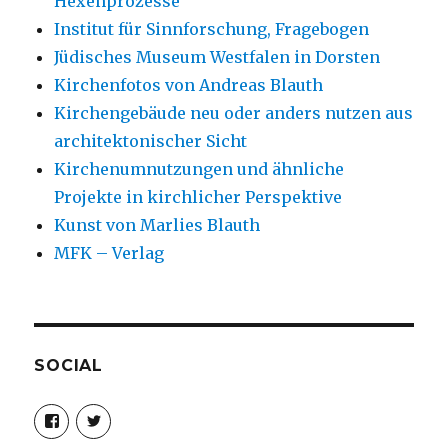
Hexenprozesse
Institut für Sinnforschung, Fragebogen
Jüdisches Museum Westfalen in Dorsten
Kirchenfotos von Andreas Blauth
Kirchengebäude neu oder anders nutzen aus
architektonischer Sicht
Kirchenumnutzungen und ähnliche
Projekte in kirchlicher Perspektive
Kunst von Marlies Blauth
MFK – Verlag
SOCIAL
Profil
Profil
von
von
christoph.fleischer1
ChristophFl