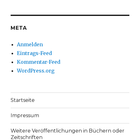
auf
auf
Facebook
Twitter
anzeigen
anzeigen
META
Anmelden
Eintrags-Feed
Kommentar-Feed
WordPress.org
Startseite
Impressum
Weitere Veröffentlichungen in Büchern oder
Zeitschriften