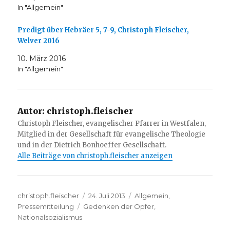
In "Allgemein"
Predigt über Hebräer 5, 7-9, Christoph Fleischer,
Welver 2016
10. März 2016
In "Allgemein"
Autor:
christoph.fleischer
Christoph Fleischer, evangelischer Pfarrer in Westfalen,
Mitglied in der Gesellschaft für evangelische Theologie
und in der Dietrich Bonhoeffer Gesellschaft.
Alle Beiträge von christoph.fleischer anzeigen
Autor
Veröffentlicht
Kategorien
christoph.fleischer
24. Juli 2013
Allgemein
,
Schlagwörter
am
Pressemitteilung
Gedenken der Opfer
,
Nationalsozialismus