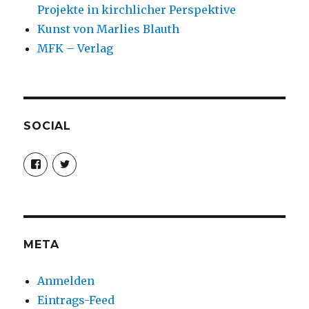
Projekte in kirchlicher Perspektive
Kunst von Marlies Blauth
MFK – Verlag
SOCIAL
Profil
Profil
von
von
christoph.fleischer1
ChristophFl
auf
auf
Facebook
Twitter
anzeigen
anzeigen
META
Anmelden
Eintrags-Feed