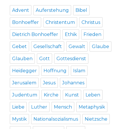
Advent
Auferstehung
Bibel
Bonhoeffer
Christentum
Christus
Dietrich Bonhoeffer
Ethik
Frieden
Gebet
Gesellschaft
Gewalt
Glaube
Glauben
Gott
Gottesdienst
Heidegger
Hoffnung
Islam
Jerusalem
Jesus
Johannes
Judentum
Kirche
Kunst
Leben
Liebe
Luther
Mensch
Metaphysik
Mystik
Nationalsozialismus
Nietzsche