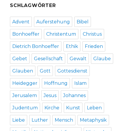
SCHLAGWÖRTER
Advent
Auferstehung
Bibel
Bonhoeffer
Christentum
Christus
Dietrich Bonhoeffer
Ethik
Frieden
Gebet
Gesellschaft
Gewalt
Glaube
Glauben
Gott
Gottesdienst
Heidegger
Hoffnung
Islam
Jerusalem
Jesus
Johannes
Judentum
Kirche
Kunst
Leben
Liebe
Luther
Mensch
Metaphysik