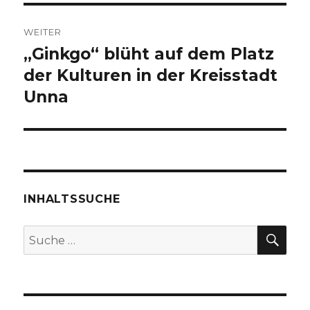
WEITER
„Ginkgo“ blüht auf dem Platz
Nächster
Beitrag:
der Kulturen in der Kreisstadt
Unna
INHALTSSUCHE
SU
Suche
nach: