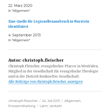
22. März 2020
In "Allgemein"
Eine Quelle für Legionellenausbruch in Warstein
identifiziert
4. September 2013
In "Allgemein"
Autor:
christoph.fleischer
Christoph Fleischer, evangelischer Pfarrer in Westfalen,
Mitglied in der Gesellschaft für evangelische Theologie
und in der Dietrich Bonhoeffer Gesellschaft.
Alle Beiträge von christoph.fleischer anzeigen
Autor
Veröffentlicht
Kategorien
christoph.fleischer
24. Juli 2013
Allgemein
,
Schlagwörter
am
Pressemitteilung
Lärm
,
Verkehr