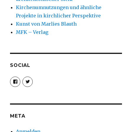
Kirchenumnutzungen und ähnliche
Projekte in kirchlicher Perspektive
Kunst von Marlies Blauth
MFK – Verlag
SOCIAL
Profil
Profil
von
von
christoph.fleischer1
ChristophFl
auf
auf
Facebook
Twitter
anzeigen
anzeigen
META
Anmelden