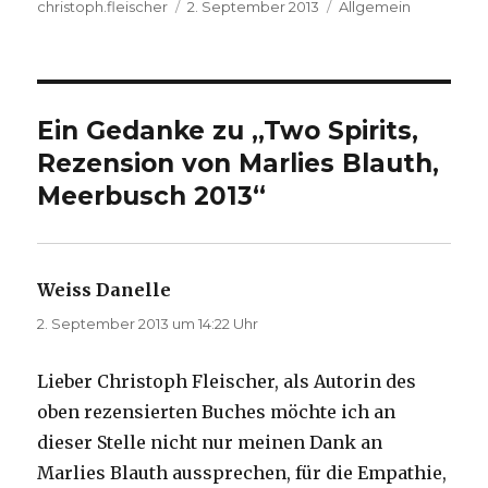
Autor
Veröffentlicht
Kategorien
christoph.fleischer
2. September 2013
Allgemein
am
Ein Gedanke zu „Two Spirits,
Rezension von Marlies Blauth,
Meerbusch 2013“
Weiss Danelle
sagt:
2. September 2013 um 14:22 Uhr
Lieber Christoph Fleischer, als Autorin des
oben rezensierten Buches möchte ich an
dieser Stelle nicht nur meinen Dank an
Marlies Blauth aussprechen, für die Empathie,