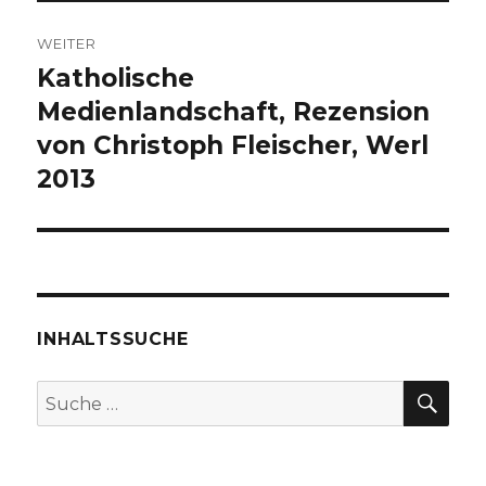
WEITER
Katholische
Nächster
Beitrag:
Medienlandschaft, Rezension
von Christoph Fleischer, Werl
2013
INHALTSSUCHE
SU
Suche
nach: