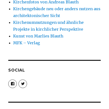
Kirchenfotos von Andreas Blauth
Kirchengebäude neu oder anders nutzen aus
architektonischer Sicht
Kirchenumnutzungen und ähnliche
Projekte in kirchlicher Perspektive
Kunst von Marlies Blauth
MFK – Verlag
SOCIAL
Profil
Profil
von
von
christoph.fleischer1
ChristophFl
auf
auf
Facebook
Twitter
anzeigen
anzeigen