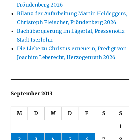
Fröndenberg 2026
Bilanz der Aufarbeitung Martin Heideggers,
Christoph Fleischer, Fröndenberg 2026
Bachüberquerung im Lägertal, Pressenotiz
Stadt Iserlohn
Die Liebe zu Christus erneuern, Predigt von
Joachim Leberecht, Herzogenrath 2026
September 2013
M
D
M
D
F
S
S
1
2
3
4
5
6
7
8