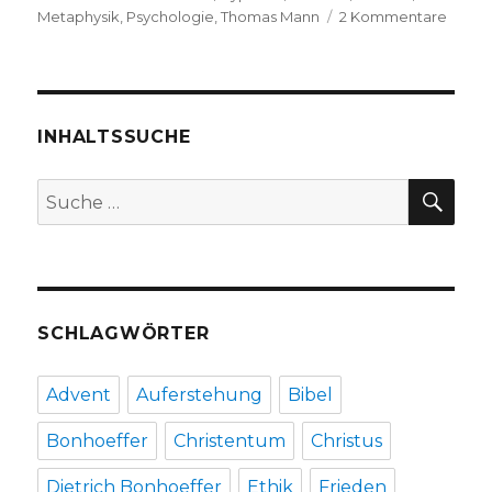
zu
Metaphysik
,
Psychologie
,
Thomas Mann
2 Kommentare
Der
Wunsc
das
Unfas
zu
INHALTSSUCHE
verste
Rezen
SU
Suche
von
nach:
Chris
Fleisc
Werl
2013
SCHLAGWÖRTER
Advent
Auferstehung
Bibel
Bonhoeffer
Christentum
Christus
Dietrich Bonhoeffer
Ethik
Frieden