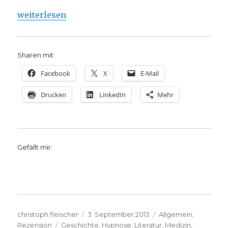
„Der Wunsch, das Unfassbare zu verstehen, Rezensi
weiterlesen
Sharen mit:
Facebook
X
E-Mail
Drucken
LinkedIn
Mehr
Gefällt mir:
Autor
Veröffentlicht
Kategorien
christoph.fleischer
3. September 2013
Allgemein
,
Schlagwörter
am
Rezension
Geschichte
,
Hypnose
,
Literatur
,
Medizin
,