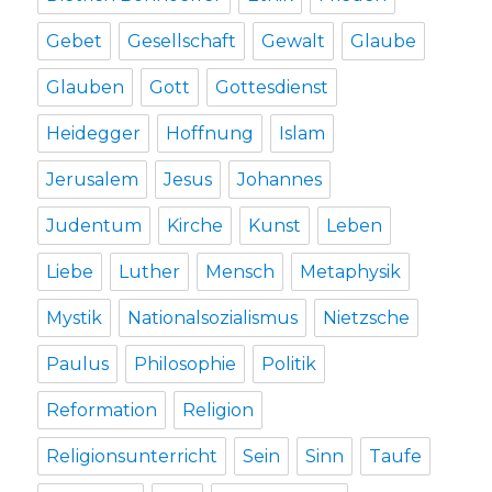
Gebet
Gesellschaft
Gewalt
Glaube
Glauben
Gott
Gottesdienst
Heidegger
Hoffnung
Islam
Jerusalem
Jesus
Johannes
Judentum
Kirche
Kunst
Leben
Liebe
Luther
Mensch
Metaphysik
Mystik
Nationalsozialismus
Nietzsche
Paulus
Philosophie
Politik
Reformation
Religion
Religionsunterricht
Sein
Sinn
Taufe