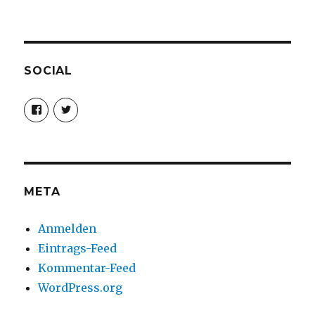
SOCIAL
Profil
Profil
von
von
christoph.fleischer1
ChristophFl
auf
auf
Facebook
Twitter
anzeigen
anzeigen
META
Anmelden
Eintrags-Feed
Kommentar-Feed
WordPress.org