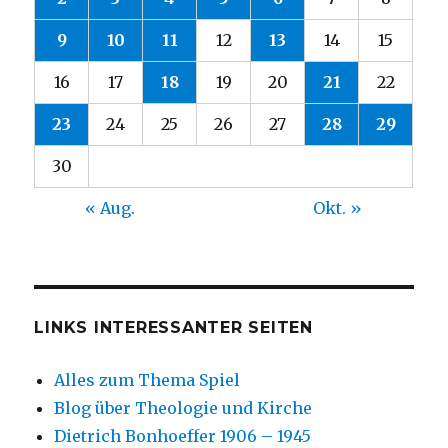
9
10
11
12
13
14
15
16
17
18
19
20
21
22
23
24
25
26
27
28
29
30
« Aug.
Okt. »
LINKS INTERESSANTER SEITEN
Alles zum Thema Spiel
Blog über Theologie und Kirche
Dietrich Bonhoeffer 1906 – 1945