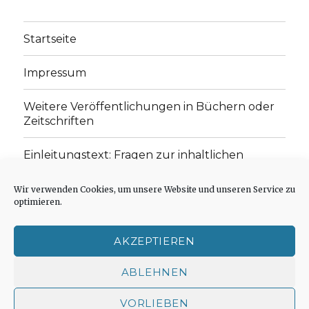
Startseite
Impressum
Weitere Veröffentlichungen in Büchern oder
Zeitschriften
Einleitungstext: Fragen zur inhaltlichen
Position der Homepage und zum Begriff des
„schwachen Glaubens“
Wir verwenden Cookies, um unsere Website und unseren Service zu
optimieren.
Einladung zur Mitarbeit: Rezensionen,
Aufsätze, Gedichte und Predigten
AKZEPTIEREN
Cookie-Richtlinie (EU)
ABLEHNEN
VORLIEBEN