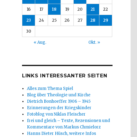
16
17
18
19
20
21
22
23
24
25
26
27
28
29
30
« Aug.
Okt. »
LINKS INTERESSANTER SEITEN
Alles zum Thema Spiel
Blog über Theologie und Kirche
Dietrich Bonhoeffer 1906 – 1945
Erinnerungen der Kriegskinder
Fotoblog von Niklas Fleischer
frei und gleich – Texte, Rezensionen und
Kommentare von Markus Chmielorz
Hanns Dieter Hüsch, weitere Infos