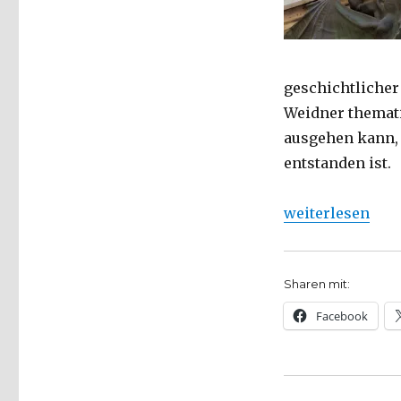
in
München,
Rezension
von
Christoph
geschichtlicher
Fleischer,
Weidner themati
Werl
2013,
ausgehen kann, 
entstanden ist.
„Orte magischer
weiterlesen
Sharen mit:
Facebook