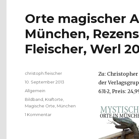
Orte magischer A
München, Rezens
Fleischer, Werl 20
Autor
christoph.fleischer
Zu: Christopher
Veröffentlicht
10. September 2013
der Verlagsgrupp
am
Kategorien
Allgemein
631-2, Preis: 24,
Schlagwörter
Bildband
,
Kraftorte
,
Magische Orte
,
München
zu
1 Kommentar
Orte
magischer
Ausstrahlung