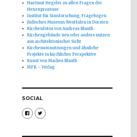
Hartmut Hegeler zu allen Fragen der
Hexenprozesse
Institut für Sinnforschung, Fragebogen
Jüdisches Museum Westfalen in Dorsten
Kirchenfotos von Andreas Blauth
Kirchengebäude neu oder anders nutzen
aus architektonischer Sicht
Kirchenumnutzungen und ähnliche
Projekte in kirchlicher Perspektive
Kunst von Marlies Blauth
MFK – Verlag
SOCIAL
Profil
Profil
von
von
christoph.fleischer1
ChristophFl
auf
auf
Facebook
Twitter
anzeigen
anzeigen