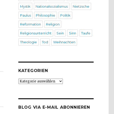
Mystik
Nationalsozialismus
Nietzsche
Paulus
Philosophie
Politik
Reformation
Religion
Religionsunterricht
Sein
Sinn
Taufe
Theologie
Tod
Weihnachten
ischer, Werl 2013,“
KATEGORIEN
Kategorien
BLOG VIA E-MAIL ABONNIEREN