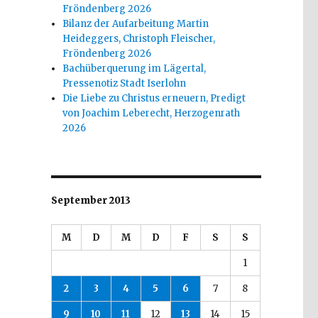
Fröndenberg 2026
Bilanz der Aufarbeitung Martin
Heideggers, Christoph Fleischer,
Fröndenberg 2026
Bachüberquerung im Lägertal,
Pressenotiz Stadt Iserlohn
Die Liebe zu Christus erneuern, Predigt
von Joachim Leberecht, Herzogenrath
2026
September 2013
M
D
M
D
F
S
S
1
2
3
4
5
6
7
8
9
10
11
12
13
14
15