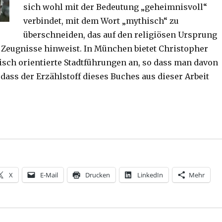
sich wohl mit der Bedeutung „geheimnisvoll“
verbindet, mit dem Wort „mythisch“ zu
überschneiden, das auf den religiösen Ursprung
 Zeugnisse hinweist. In München bietet Christopher
sch orientierte Stadtführungen an, so dass man davon
dass der Erzählstoff dieses Buches aus dieser Arbeit
 Ausstrahlung in München, Rezension von Christoph Fle
X
E-Mail
Drucken
LinkedIn
Mehr