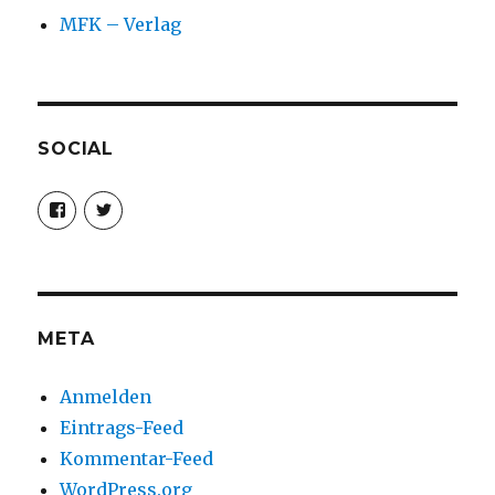
MFK – Verlag
SOCIAL
Profil
Profil
von
von
christoph.fleischer1
ChristophFl
auf
auf
Facebook
Twitter
anzeigen
anzeigen
META
Anmelden
Eintrags-Feed
Kommentar-Feed
WordPress.org