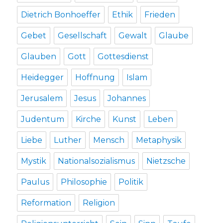
Dietrich Bonhoeffer
Ethik
Frieden
Gebet
Gesellschaft
Gewalt
Glaube
Glauben
Gott
Gottesdienst
Heidegger
Hoffnung
Islam
Jerusalem
Jesus
Johannes
Judentum
Kirche
Kunst
Leben
Liebe
Luther
Mensch
Metaphysik
Mystik
Nationalsozialismus
Nietzsche
Paulus
Philosophie
Politik
Reformation
Religion