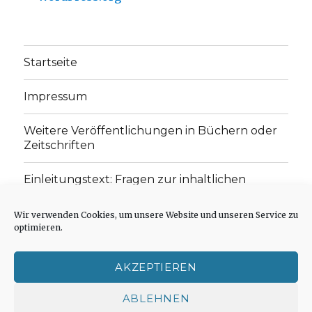
Startseite
Impressum
Weitere Veröffentlichungen in Büchern oder
Zeitschriften
Einleitungstext: Fragen zur inhaltlichen
Position der Homepage und zum Begriff des
„schwachen Glaubens“
Wir verwenden Cookies, um unsere Website und unseren Service zu
optimieren.
Einladung zur Mitarbeit: Rezensionen,
Aufsätze, Gedichte und Predigten
AKZEPTIEREN
Cookie-Richtlinie (EU)
ABLEHNEN