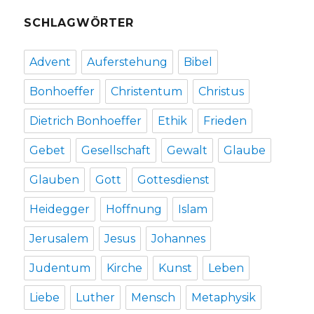
SCHLAGWÖRTER
Advent
Auferstehung
Bibel
Bonhoeffer
Christentum
Christus
Dietrich Bonhoeffer
Ethik
Frieden
Gebet
Gesellschaft
Gewalt
Glaube
Glauben
Gott
Gottesdienst
Heidegger
Hoffnung
Islam
Jerusalem
Jesus
Johannes
Judentum
Kirche
Kunst
Leben
Liebe
Luther
Mensch
Metaphysik