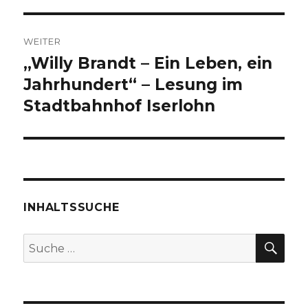
WEITER
„Willy Brandt – Ein Leben, ein
Nächster
Beitrag:
Jahrhundert“ – Lesung im
Stadtbahnhof Iserlohn
INHALTSSUCHE
SU
Suche
nach: