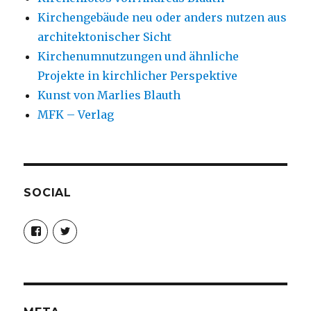
Kirchengebäude neu oder anders nutzen aus
architektonischer Sicht
Kirchenumnutzungen und ähnliche
Projekte in kirchlicher Perspektive
Kunst von Marlies Blauth
MFK – Verlag
SOCIAL
Profil
Profil
von
von
christoph.fleischer1
ChristophFl
auf
auf
Facebook
Twitter
anzeigen
anzeigen