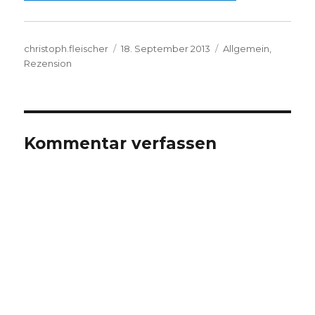
Autor
Veröffentlicht
Kategorien
christoph.fleischer
18. September 2013
Allgemein
,
am
Rezension
Kommentar verfassen