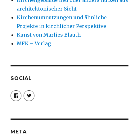
Kirchengebäude neu oder anders nutzen aus
architektonischer Sicht
Kirchenumnutzungen und ähnliche
Projekte in kirchlicher Perspektive
Kunst von Marlies Blauth
MFK – Verlag
SOCIAL
Profil
Profil
von
von
christoph.fleischer1
ChristophFl
auf
auf
Facebook
Twitter
anzeigen
anzeigen
META