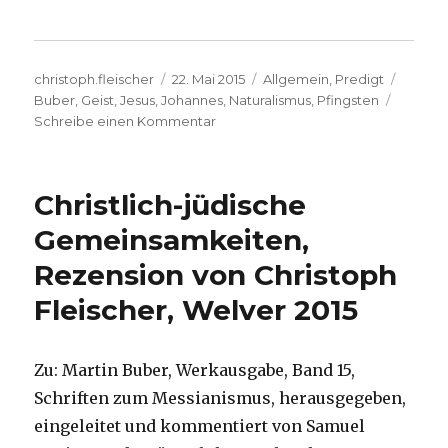
Autor
Veröffentlicht
Kategorien
Schlag
christoph.fleischer
22. Mai 2015
Allgemein
,
Predigt
am
Buber
,
Geist
,
Jesus
,
Johannes
,
Naturalismus
,
Pfingsten
zu
Schreibe einen Kommentar
Predigt
Pfingstsonntag
Johannes
Christlich-jüdische
14,23–
27,
Gemeinsamkeiten,
Christoph
Rezension von Christoph
Fleischer,
Welver
Fleischer, Welver 2015
2015
Zu: Martin Buber, Werkausgabe, Band 15,
Schriften zum Messianismus, herausgegeben,
eingeleitet und kommentiert von Samuel