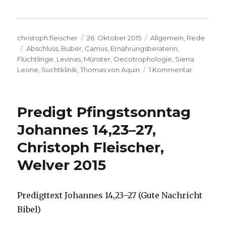
Autor
Veröffentlicht
Kategorien
christoph.fleischer
26. Oktober 2015
Allgemein
,
Rede
Schlagwörter
am
Abschluss
,
Buber
,
Camus
,
Ernährungsberaterin
,
Flüchtlinge
,
Levinas
,
Münster
,
Oecotrophologie
,
Sierra
zu
Leone
,
Suchtklinik
,
Thomas von Aquin
1 Kommentar
Festrede
der
Absolvent
Predigt Pfingstsonntag
vom
Fachbere
Johannes 14,23–27,
Oecotrop
Christoph Fleischer,
in
der
Welver 2015
FH
Münster
am
Predigttext Johannes 14,23–27 (Gute Nachricht
23.
10.2015
Bibel)
von Prof.