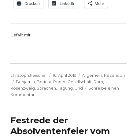
Drucken
LinkedIn
Mehr
Gefällt mir:
Autor
Veröffentlicht
Kategorien
christoph.fleischer
16. April 2019
Allgemein
,
Rezension
Schlagwörter
am
Benjamin
,
Bericht
,
Buber
,
Gesellschaft
,
Rom
,
Rosenzweig
,
Sprachen
,
Tagung
,
Und
Schreibe einen
zu
Kommentar
Franz
Rosenzweig,
aktueller
Festrede der
denn
je,
Absolventenfeier vom
Rezension,