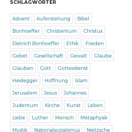
SCHLAGWÖRTER
Advent
Auferstehung
Bibel
Bonhoeffer
Christentum
Christus
Dietrich Bonhoeffer
Ethik
Frieden
Gebet
Gesellschaft
Gewalt
Glaube
Glauben
Gott
Gottesdienst
Heidegger
Hoffnung
Islam
Jerusalem
Jesus
Johannes
Judentum
Kirche
Kunst
Leben
Liebe
Luther
Mensch
Metaphysik
Mystik
Nationalsozialismus
Nietzsche