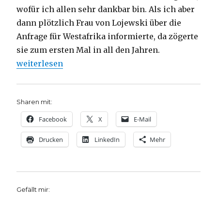
wofür ich allen sehr dankbar bin. Als ich aber
dann plötzlich Frau von Lojewski über die
Anfrage für Westafrika informierte, da zögerte
sie zum ersten Mal in all den Jahren.
„Festrede der Absolventenfeier vom Fachbereich Oe
weiterlesen
Sharen mit:
Facebook
X
E-Mail
Drucken
LinkedIn
Mehr
Gefällt mir: