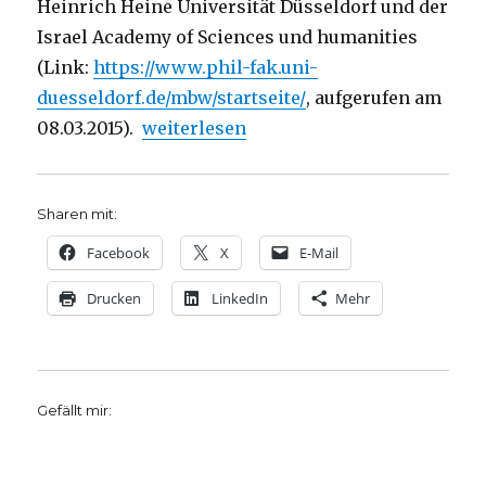
Heinrich Heine Universität Düsseldorf und der
Israel Academy of Sciences und humanities
(Link:
https://www.phil-fak.uni-
duesseldorf.de/mbw/startseite/
, aufgerufen am
„Christlich-jüdische Gemeinsamkeiten,
08.03.2015).
weiterlesen
Sharen mit:
Facebook
X
E-Mail
Drucken
LinkedIn
Mehr
Gefällt mir: