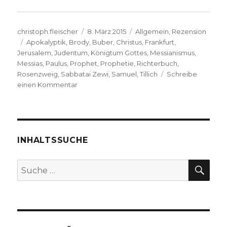
Autor
Veröffentlicht
Kategorien
christoph.fleischer
8. März 2015
Allgemein
,
Rezension
Schlagwörter
am
Apokalyptik
,
Brody
,
Buber
,
Christus
,
Frankfurt
,
Jerusalem
,
Judentum
,
Königtum Gottes
,
Messianismus
,
Messias
,
Paulus
,
Prophet
,
Prophetie
,
Richterbuch
,
Rosenzweig
,
Sabbatai Zewi
,
Samuel
,
Tillich
Schreibe
zu
einen Kommentar
Christlich-
jüdische
Gemeinsamkeiten,
Rezension
von
INHALTSSUCHE
Christoph
Fleischer,
SU
Suche
Welver
nach:
2015