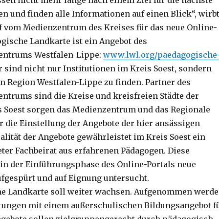
sen nicht mehr lange nach einem Ziel für die nächste
n und finden alle Informationen auf einen Blick“, wirb
 vom Medienzentrum des Kreises für das neue Online-
ogische Landkarte ist ein Angebot des
ntrums Westfalen-Lippe:
www.lwl.org/paedagogische
r sind nicht nur Institutionen im Kreis Soest, sondern
n Region Westfalen-Lippe zu finden. Partner des
trums sind die Kreise und kreisfreien Städte der
s Soest sorgen das Medienzentrum und das Regionale
r die Einstellung der Angebote der hier ansässigen
alität der Angebote gewährleistet im Kreis Soest ein
ter Fachbeirat aus erfahrenen Pädagogen. Diese
in der Einführungsphase des Online-Portals neue
fgespürt und auf Eignung untersucht.
he Landkarte soll weiter wachsen. Aufgenommen werd
tungen mit einem außerschulischen Bildungsangebot f