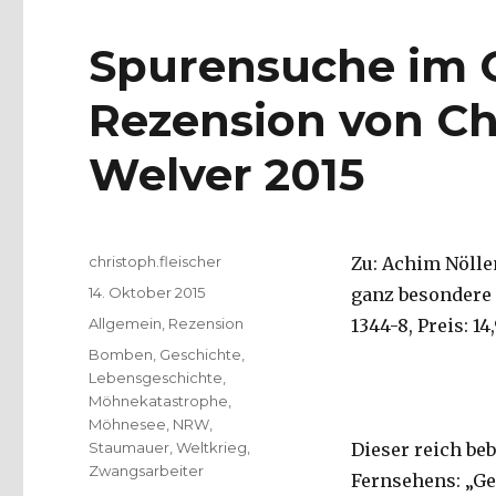
Spurensuche im 
Rezension von Chr
Welver 2015
Autor
christoph.fleischer
Zu: Achim Nölle
Veröffentlicht
14. Oktober 2015
ganz besondere G
am
Kategorien
Allgemein
,
Rezension
1344-8, Preis: 14
Schlagwörter
Bomben
,
Geschichte
,
Lebensgeschichte
,
Möhnekatastrophe
,
Möhnesee
,
NRW
,
Staumauer
,
Weltkrieg
,
Dieser reich be
Zwangsarbeiter
Fernsehens: „Geh