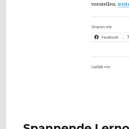
„Spu
vorstellen.
weit
Sharen mit:
Facebook
Gefällt mir:
Spannende Lerno