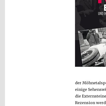
der Möhnetalspe
einige Sehensw
die Externsteine
Rezension werde