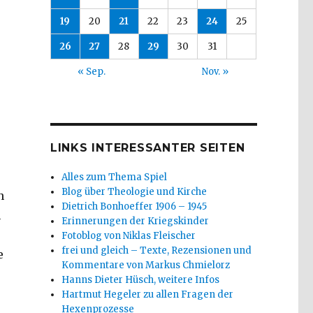
19
20
21
22
23
24
25
26
27
28
29
30
31
« Sep.
Nov. »
LINKS INTERESSANTER SEITEN
Alles zum Thema Spiel
Blog über Theologie und Kirche
n
Dietrich Bonhoeffer 1906 – 1945
m
Erinnerungen der Kriegskinder
Fotoblog von Niklas Fleischer
frei und gleich – Texte, Rezensionen und
e
Kommentare von Markus Chmielorz
Hanns Dieter Hüsch, weitere Infos
Hartmut Hegeler zu allen Fragen der
Hexenprozesse