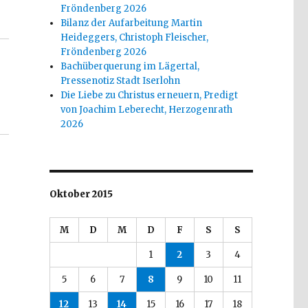
leischer, Welver 2015“
Fröndenberg 2026
Bilanz der Aufarbeitung Martin
Heideggers, Christoph Fleischer,
Fröndenberg 2026
Bachüberquerung im Lägertal,
Pressenotiz Stadt Iserlohn
Die Liebe zu Christus erneuern, Predigt
von Joachim Leberecht, Herzogenrath
2026
Oktober 2015
M
D
M
D
F
S
S
1
2
3
4
5
6
7
8
9
10
11
12
13
14
15
16
17
18