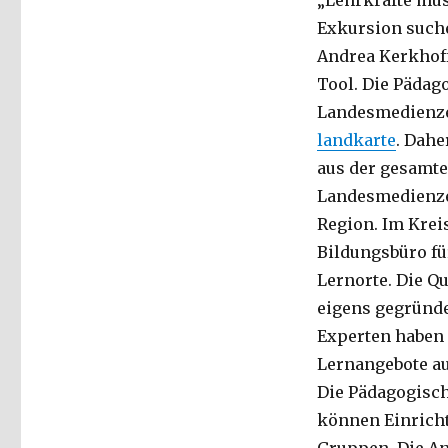
„Lehrkräfte müs
Exkursion suche
Andrea Kerkhoff
Tool. Die Pädag
Landesmedienze
landkarte
. Dahe
aus der gesamte
Landesmedienzen
Region. Im Krei
Bildungsbüro fü
Lernorte. Die Qu
eigens gegründe
Experten haben 
Lernangebote au
Die Pädagogisc
können Einrich