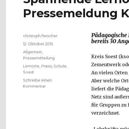
Pressemeldung Kr
Pädagogische L
Autor
christoph.fleischer
bereits 30 Ang
Veröffentlicht
12. Oktober 2015
am
Kategorien
Allgemein
,
Kreis Soest (kso
Pressemitteilung
Zementwerk ode
Schlagwörter
Lernorte
,
Praxis
,
Schule
,
Soest
An vielen Orten
Schreibe einen
Aber welche Ort
zu
Kommentar
liefert die Päda
Spannende
Netz sind außer
Lernorte
entdecken
für Gruppen zu f
–
verzeichnet.
Pressemeldung
Kreis
Soest