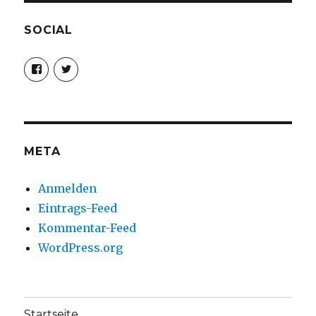
SOCIAL
Profil
Profil
von
von
christoph.fleischer1
ChristophFl
auf
auf
Facebook
Twitter
anzeigen
anzeigen
META
Anmelden
Eintrags-Feed
Kommentar-Feed
WordPress.org
Startseite