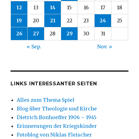
12
13
14
15
16
17
18
19
20
21
22
23
24
25
26
27
28
29
30
31
« Sep.
Nov. »
LINKS INTERESSANTER SEITEN
Alles zum Thema Spiel
Blog über Theologie und Kirche
Dietrich Bonhoeffer 1906 – 1945
Erinnerungen der Kriegskinder
Fotoblog von Niklas Fleischer