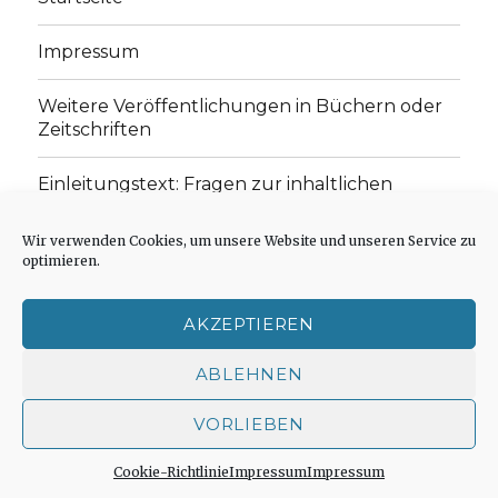
Impressum
Weitere Veröffentlichungen in Büchern oder
Zeitschriften
Einleitungstext: Fragen zur inhaltlichen
Position der Homepage und zum Begriff des
„schwachen Glaubens“
Wir verwenden Cookies, um unsere Website und unseren Service zu
optimieren.
Einladung zur Mitarbeit: Rezensionen,
Aufsätze, Gedichte und Predigten
AKZEPTIEREN
Cookie-Richtlinie (EU)
ABLEHNEN
VORLIEBEN
Der schwache Glaube
Impressum
Stolz präsentiert
von WordPress
Cookie-Richtlinie
Impressum
Impressum