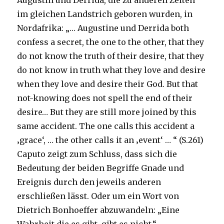
Augustin und Derrida, die zu anderen Zeiten
im gleichen Landstrich geboren wurden, in
Nordafrika: „… Augustine und Derrida both
confess a secret, the one to the other, that they
do not know the truth of their desire, that they
do not know in truth what they love and desire
when they love and desire their God. But that
not-knowing does not spell the end of their
desire… But they are still more joined by this
same accident. The one calls this accident a
‚grace‘, … the other calls it an ‚event‘ … “ (S.261)
Caputo zeigt zum Schluss, dass sich die
Bedeutung der beiden Begriffe Gnade und
Ereignis durch den jeweils anderen
erschließen lässt. Oder um ein Wort von
Dietrich Bonhoeffer abzuwandeln: „Eine