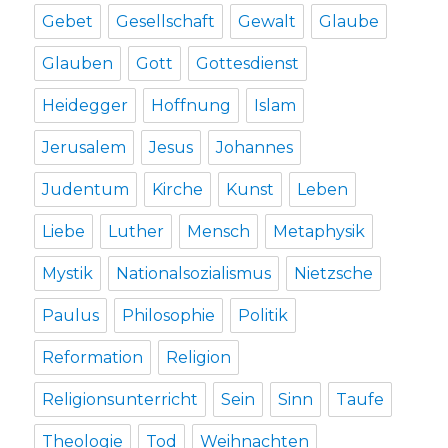
Gebet
Gesellschaft
Gewalt
Glaube
Glauben
Gott
Gottesdienst
Heidegger
Hoffnung
Islam
Jerusalem
Jesus
Johannes
Judentum
Kirche
Kunst
Leben
Liebe
Luther
Mensch
Metaphysik
Mystik
Nationalsozialismus
Nietzsche
Paulus
Philosophie
Politik
Reformation
Religion
Religionsunterricht
Sein
Sinn
Taufe
Theologie
Tod
Weihnachten