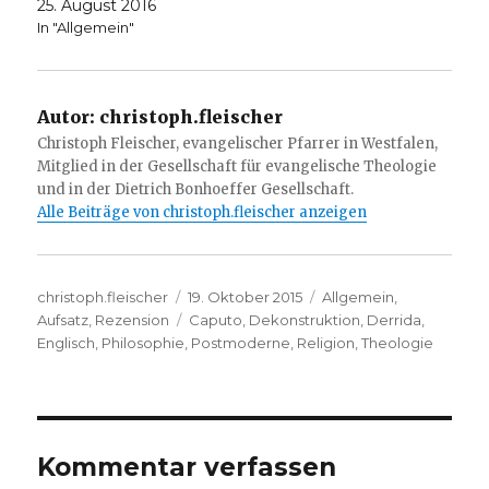
25. August 2016
In "Allgemein"
Autor:
christoph.fleischer
Christoph Fleischer, evangelischer Pfarrer in Westfalen,
Mitglied in der Gesellschaft für evangelische Theologie
und in der Dietrich Bonhoeffer Gesellschaft.
Alle Beiträge von christoph.fleischer anzeigen
Autor
Veröffentlicht
Kategorien
christoph.fleischer
19. Oktober 2015
Allgemein
,
am
Schlagwörter
Aufsatz
,
Rezension
Caputo
,
Dekonstruktion
,
Derrida
,
Englisch
,
Philosophie
,
Postmoderne
,
Religion
,
Theologie
Kommentar verfassen