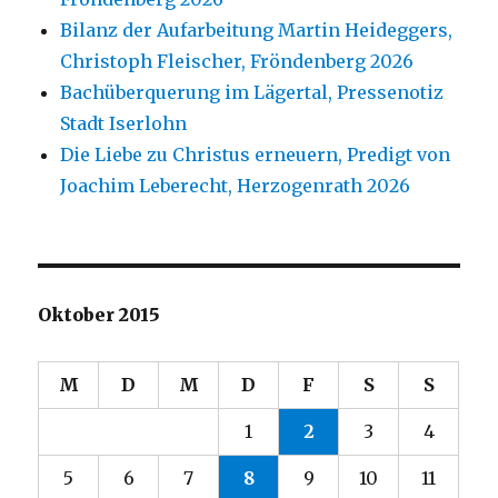
Bilanz der Aufarbeitung Martin Heideggers,
Christoph Fleischer, Fröndenberg 2026
Bachüberquerung im Lägertal, Pressenotiz
Stadt Iserlohn
Die Liebe zu Christus erneuern, Predigt von
Joachim Leberecht, Herzogenrath 2026
Oktober 2015
M
D
M
D
F
S
S
1
2
3
4
5
6
7
8
9
10
11