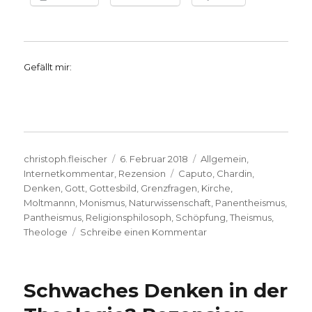
Gefällt mir:
Autor
Veröffentlicht
Kategorien
christoph.fleischer
6. Februar 2018
Allgemein
,
am
Schlagwörter
Internetkommentar
,
Rezension
Caputo
,
Chardin
,
Denken
,
Gott
,
Gottesbild
,
Grenzfragen
,
Kirche
,
Moltmannn
,
Monismus
,
Naturwissenschaft
,
Panentheismus
,
Pantheismus
,
Religionsphilosoph
,
Schöpfung
,
Theismus
,
zu
Theologe
Schreibe einen Kommentar
„Gott
neu
denken“,
Schwaches Denken in der
Hinweis
und