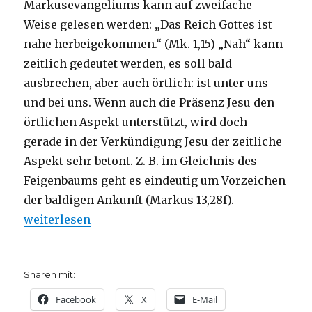
Markusevangeliums kann auf zweifache
Weise gelesen werden: „Das Reich Gottes ist
nahe herbeigekommen.“ (Mk. 1,15) „Nah“ kann
zeitlich gedeutet werden, es soll bald
ausbrechen, aber auch örtlich: ist unter uns
und bei uns. Wenn auch die Präsenz Jesu den
örtlichen Aspekt unterstützt, wird doch
gerade in der Verkündigung Jesu der zeitliche
Aspekt sehr betont. Z. B. im Gleichnis des
Feigenbaums geht es eindeutig um Vorzeichen
der baldigen Ankunft (Markus 13,28f).
„Das kommende Reich Gottes als Advent, „Wann komm
weiterlesen
Sharen mit:
Facebook
X
E-Mail