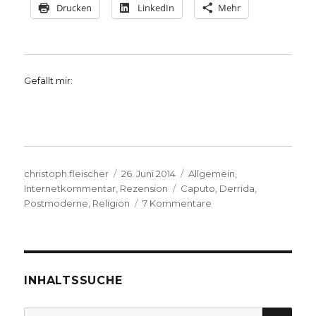
Drucken
LinkedIn
Mehr
Gefällt mir:
Autor
Veröffentlicht
Kategorien
christoph.fleischer
26. Juni 2014
Allgemein
,
am
Schlagwörter
Internetkommentar
,
Rezension
Caputo
,
Derrida
,
zu
Postmoderne
,
Religion
7 Kommentare
„Schwache
Theologie“,
Notiz
zu
einem
INHALTSSUCHE
Interview
mit
SU