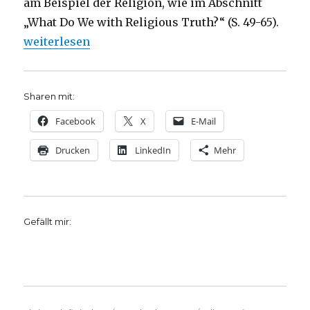
am Beispiel der Religion, wie im Abschnitt
„What Do We with Religious Truth?“ (S. 49-65).
„„Postmoderner Glaube“, Kurzer Bericht und Gedank
weiterlesen
Sharen mit:
Facebook
X
E-Mail
Drucken
LinkedIn
Mehr
Gefällt mir: