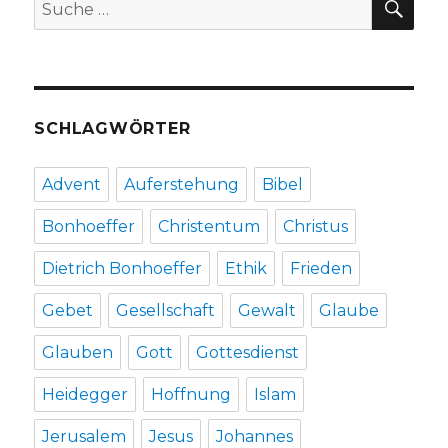
Suche
John
nach:
D.
Caputo
in
der
New
SCHLAGWÖRTER
York
Times
am
Advent
Auferstehung
Bibel
9.3.2014,
Christoph
Bonhoeffer
Christentum
Christus
Fleischer,
Werl
Dietrich Bonhoeffer
Ethik
Frieden
2014
Gebet
Gesellschaft
Gewalt
Glaube
Glauben
Gott
Gottesdienst
Heidegger
Hoffnung
Islam
Jerusalem
Jesus
Johannes