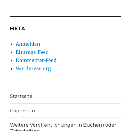
christoph.fleischer1
ChristophFl
auf
auf
Facebook
Twitter
anzeigen
anzeigen
META
Anmelden
Eintrags-Feed
Kommentar-Feed
WordPress.org
Startseite
Impressum
Weitere Veröffentlichungen in Büchern oder