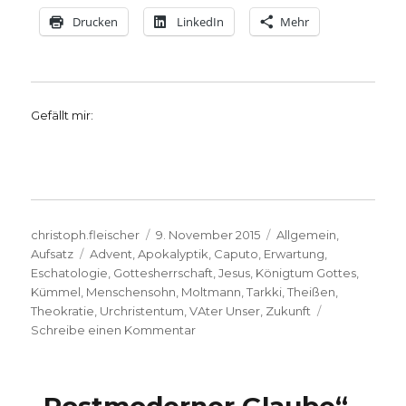
Drucken
LinkedIn
Mehr
Gefällt mir:
Autor
Veröffentlicht
Kategorien
christoph.fleischer
9. November 2015
Allgemein
,
Schlagwörter
am
Aufsatz
Advent
,
Apokalyptik
,
Caputo
,
Erwartung
,
Eschatologie
,
Gottesherrschaft
,
Jesus
,
Königtum Gottes
,
Kümmel
,
Menschensohn
,
Moltmann
,
Tarkki
,
Theißen
,
Theokratie
,
Urchristentum
,
VAter Unser
,
Zukunft
zu
Schreibe einen Kommentar
Das
kommende
Reich
Gottes