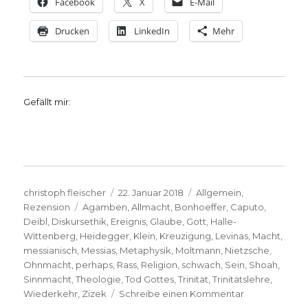
Facebook
X
E-Mail
Drucken
LinkedIn
Mehr
Gefällt mir:
Autor
Veröffentlicht
Kategorien
christoph.fleischer
22. Januar 2018
Allgemein
,
Schlagwörter
am
Rezension
Agamben
,
Allmacht
,
Bonhoeffer
,
Caputo
,
Deibl
,
Diskursethik
,
Ereignis
,
Glaube
,
Gott
,
Halle-
Wittenberg
,
Heidegger
,
Klein
,
Kreuzigung
,
Levinas
,
Macht
,
messianisch
,
Messias
,
Metaphysik
,
Moltmann
,
Nietzsche
,
Ohnmacht
,
perhaps
,
Rass
,
Religion
,
schwach
,
Sein
,
Shoah
,
Sinnmacht
,
Theologie
,
Tod Gottes
,
Trinität
,
Trinitätslehre
,
zu
Wiederkehr
,
Zizek
Schreibe einen Kommentar
Schwaches