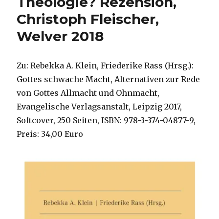
Theologie? Rezension,
Rezension,
Christoph Fleischer,
Christoph
Fleischer,
Welver 2018
Welver
2018
Zu: Rebekka A. Klein, Friederike Rass (Hrsg.):
Gottes schwache Macht, Alternativen zur Rede
von Gottes Allmacht und Ohnmacht,
Evangelische Verlagsanstalt, Leipzig 2017,
Softcover, 250 Seiten, ISBN: 978-3-374-04877-9,
Preis: 34,00 Euro