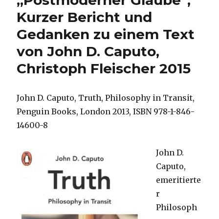
„Postmoderner Glaube“,
als
Kurzer Bericht und
Advent,
Gedanken zu einem Text
„Wann
kommt
von John D. Caputo,
das
Reich
Christoph Fleischer 2015
Gottes“
(Lukas
17,
John D. Caputo, Truth, Philosophy in Transit,
Vers
Penguin Books, London 2013, ISBN 978-1-846-
20),
Eine
14600-8
Recherche,
Christoph
John D.
Fleischer,
Welver
Caputo,
2015[1]
emeritierte
r
Philosoph