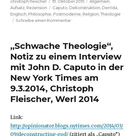
Autor
Veröffentlicht
Kategorien
christoph.fleischer
19. Oktober 2015
Allgemein
,
am
Schlagwörter
Aufsatz
,
Rezension
Caputo
,
Dekonstruktion
,
Derrida
,
Englisch
,
Philosophie
,
Postmoderne
,
Religion
,
Theologie
zu
Schreibe einen Kommentar
„Postmoderner
Glaube“,
Kurzer
„Schwache Theologie“,
Bericht
und
Notiz zu einem Interview
Gedanken
mit John D. Caputo in der
zu
einem
New York Times am
Text
von
9.3.2014, Christoph
John
Fleischer, Werl 2014
D.
Caputo,
Christoph
Fleischer
Link:
2015
http://opinionator.blogs.nytimes.com/2014/03/
09/deconstructing-god/
(zitiert als „Caputo“)