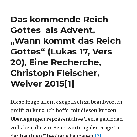
Denken
in
Das kommende Reich
der
Theologie?
Gottes als Advent,
Rezension,
„Wann kommt das Reich
Christoph
Fleischer,
Gottes“ (Lukas 17, Vers
Welver
2018
20), Eine Recherche,
Christoph Fleischer,
Welver 2015[1]
Diese Frage allein exegetisch zu beantworten,
greift zu kurz. Ich hoffe, mit diesen kurzen
Überlegungen repräsentative Texte gefunden
zu haben, die zur Beantwortung der Frage in
der heutigen Theologie beitragen.
[2]