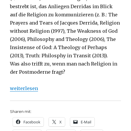
bestrebt ist, das Anliegen Derridas im Blick
auf die Religion zu kommunizieren (z. B.: The
Prayers and Tears of Jacques Derrida, Religion
without Religion (1997), The Weakness of God
(2006), Philosophy and Theology (2006), The
Insistense of God: A Theology of Perhaps
(2013), Truth: Philosphy in Transit (2013)).
Was also trifft zu, wenn man nach Religion in
der Postmoderne fragt?
„„Schwache Theologie“, Notiz zu einem Interview mi
weiterlesen
Sharen mit:
Facebook
X
E-Mail