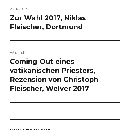
Beitragsnavigation
ZURÜCK
Zur Wahl 2017, Niklas
Vorheriger
Beitrag:
Fleischer, Dortmund
WEITER
Coming-Out eines
Nächster
Beitrag:
vatikanischen Priesters,
Rezension von Christoph
Fleischer, Welver 2017