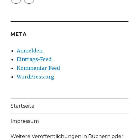
von
von
christoph.fleischer1
ChristophFl
auf
auf
Facebook
Twitter
anzeigen
anzeigen
META
Anmelden
Eintrags-Feed
Kommentar-Feed
WordPress.org
Startseite
Impressum
Weitere Veröffentlichungen in Büchern oder