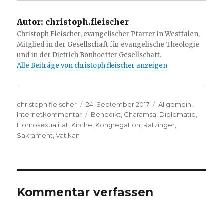
Autor:
christoph.fleischer
Christoph Fleischer, evangelischer Pfarrer in Westfalen,
Mitglied in der Gesellschaft für evangelische Theologie
und in der Dietrich Bonhoeffer Gesellschaft.
Alle Beiträge von christoph.fleischer anzeigen
Autor
Veröffentlicht
Kategorien
christoph.fleischer
24. September 2017
Allgemein
,
am
Schlagwörter
Internetkommentar
Benedikt
,
Charamsa
,
Diplomatie
,
Homosexualität
,
Kirche
,
Kongregation
,
Ratzinger
,
Sakrament
,
Vatikan
Kommentar verfassen