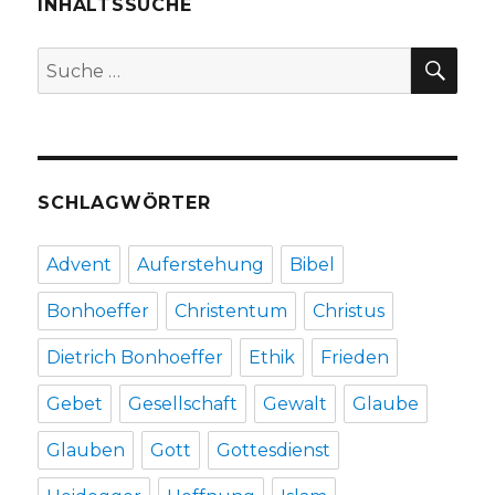
INHALTSSUCHE
SU
Suche
nach:
SCHLAGWÖRTER
Advent
Auferstehung
Bibel
Bonhoeffer
Christentum
Christus
Dietrich Bonhoeffer
Ethik
Frieden
Gebet
Gesellschaft
Gewalt
Glaube
Glauben
Gott
Gottesdienst