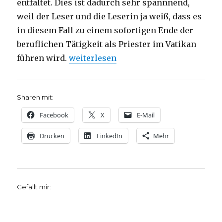
entfaltet. Dies ist dadurch sehr spannnend,
weil der Leser und die Leserin ja weiß, dass es
in diesem Fall zu einem sofortigen Ende der
beruflichen Tätigkeit als Priester im Vatikan
„Coming-Out eines vatikanischen Prie
führen wird.
weiterlesen
Sharen mit:
Facebook
X
E-Mail
Drucken
LinkedIn
Mehr
Gefällt mir: