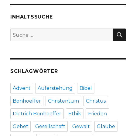
eines
Priesters,
zum
INHALTSSUCHE
Hintergrund,
Christoph
SU
Suche
Fleischer,
nach:
Welver
2017
SCHLAGWÖRTER
Advent
Auferstehung
Bibel
Bonhoeffer
Christentum
Christus
Dietrich Bonhoeffer
Ethik
Frieden
Gebet
Gesellschaft
Gewalt
Glaube