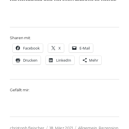
Sharen mit:
Facebook
X
E-Mail
Drucken
LinkedIn
Mehr
Gefällt mir:
Autor
Veröffentlicht
Kategorien
christoph.fleischer
18. März 2021
Allgemein
,
Rezension