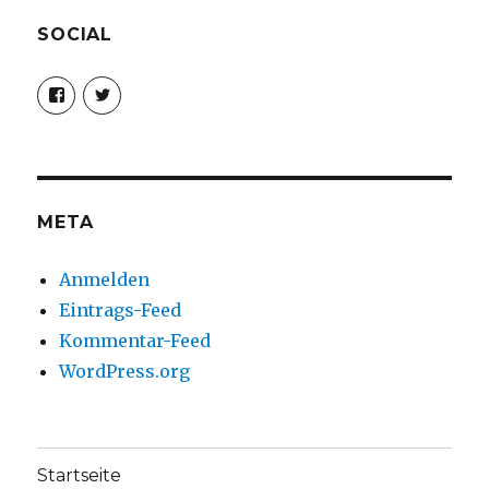
SOCIAL
Profil
Profil
von
von
christoph.fleischer1
ChristophFl
auf
auf
Facebook
Twitter
anzeigen
anzeigen
META
Anmelden
Eintrags-Feed
Kommentar-Feed
WordPress.org
Startseite