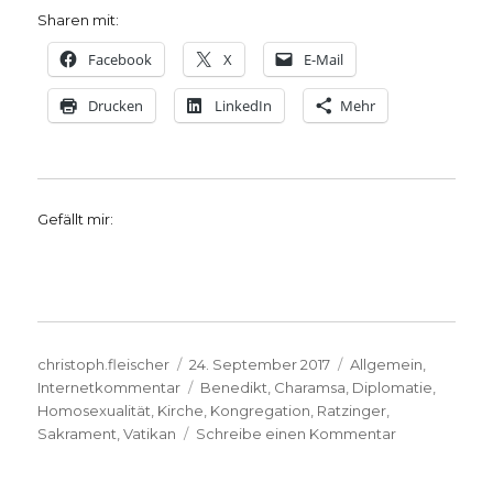
Sharen mit:
Facebook
X
E-Mail
Drucken
LinkedIn
Mehr
Gefällt mir:
Autor
Veröffentlicht
Kategorien
christoph.fleischer
24. September 2017
Allgemein
,
am
Schlagwörter
Internetkommentar
Benedikt
,
Charamsa
,
Diplomatie
,
Homosexualität
,
Kirche
,
Kongregation
,
Ratzinger
,
zu
Sakrament
,
Vatikan
Schreibe einen Kommentar
Coming-
Out