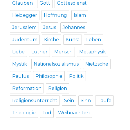
Glauben
Gott
Gottesdienst
Heidegger
Hoffnung
Islam
Jerusalem
Jesus
Johannes
Judentum
Kirche
Kunst
Leben
Liebe
Luther
Mensch
Metaphysik
Mystik
Nationalsozialismus
Nietzsche
Paulus
Philosophie
Politik
Reformation
Religion
Religionsunterricht
Sein
Sinn
Taufe
Theologie
Tod
Weihnachten