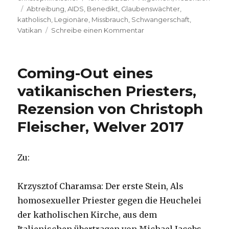
Schlagwörter
am
Abtreibung
,
AIDS
,
Benedikt
,
Glaubenswächter
,
katholisch
,
Legionäre
,
Missbrauch
,
Schwangerschaft
,
zu
Vatikan
Schreibe einen Kommentar
Die
Reihen
fest
Coming-Out eines
geschlossen,
Rezension
vatikanischen Priesters,
von
Rezension von Christoph
Christoph
Fleischer,
Fleischer, Welver 2017
Welver
2021
Zu:
Krzysztof Charamsa: Der erste Stein, Als
homosexueller Priester gegen die Heuchelei
der katholischen Kirche, aus dem