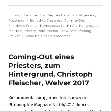
Autor
Veröffentlicht
Kategorien
christoph.fleischer
26. September 2017
Allgemein
,
Schlagwörter
am
Rezension
Benedikt
,
Charamsa
,
Coming-Out
,
Franziskus
,
Freiheit
,
Homosexualität
,
Kirche
,
Kongregation
,
Manifest
,
Priester
,
Reformation
,
Schwulenbefreiung
,
zu
Vatikan
Schreibe einen Kommentar
Coming-
Out
eines
Coming-Out eines
vatikanischen
Priesters,
Priesters, zum
Rezension
Hintergrund, Christoph
von
Christoph
Fleischer, Welver 2017
Fleischer,
Welver
2017
Zusammenfassung eines Interviews in:
Philosophie Magazin Nr. 06/2017, Rubrik