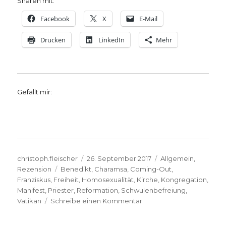
Sharen mit:
Facebook
X
E-Mail
Drucken
LinkedIn
Mehr
Gefällt mir:
Autor
Veröffentlicht
Kategorien
christoph.fleischer
26. September 2017
Allgemein
,
Schlagwörter
am
Rezension
Benedikt
,
Charamsa
,
Coming-Out
,
Franziskus
,
Freiheit
,
Homosexualität
,
Kirche
,
Kongregation
,
Manifest
,
Priester
,
Reformation
,
Schwulenbefreiung
,
zu
Vatikan
Schreibe einen Kommentar
Coming-
Out