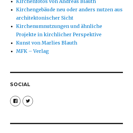
Kirchenfotos von Andreas Blauth
Kirchengebäude neu oder anders nutzen aus
architektonischer Sicht
Kirchenumnutzungen und ähnliche
Projekte in kirchlicher Perspektive
Kunst von Marlies Blauth
MFK – Verlag
SOCIAL
Profil
Profil
von
von
christoph.fleischer1
ChristophFl
auf
auf
Facebook
Twitter
anzeigen
anzeigen