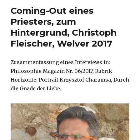
eines
Coming-Out eines
vatikanischen
Priesters,
Priesters, zum
Rezension
Hintergrund, Christoph
von
Christoph
Fleischer, Welver 2017
Fleischer,
Welver
2017
Zusammenfassung eines Interviews in:
Philosophie Magazin Nr. 06/2017, Rubrik
Horizonte: Portrait Krzysztof Charamsa, Durch
die Gnade der Liebe.