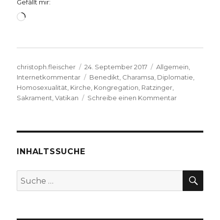
Gefällt mir:
Wird
geladen …
Autor
Veröffentlicht
Kategorien
christoph.fleischer
24. September 2017
Allgemein
,
am
Schlagwörter
Internetkommentar
Benedikt
,
Charamsa
,
Diplomatie
,
Homosexualität
,
Kirche
,
Kongregation
,
Ratzinger
,
zu
Sakrament
,
Vatikan
Schreibe einen Kommentar
Coming-
Out
eines
Priesters,
zum
INHALTSSUCHE
Hintergrund,
Christoph
SU
Suche
Fleischer,
nach:
Welver
2017