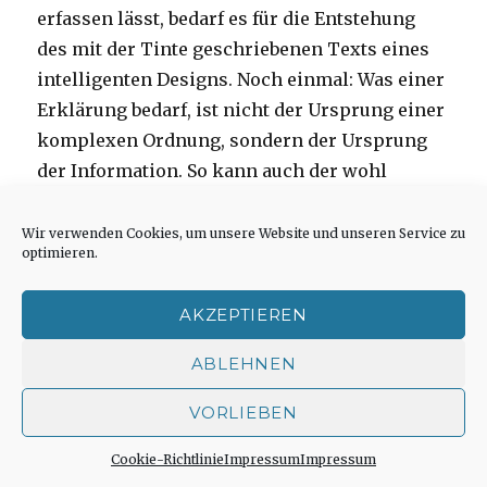
erfassen lässt, bedarf es für die Entstehung
des mit der Tinte geschriebenen Texts eines
intelligenten Designs. Noch einmal: Was einer
Erklärung bedarf, ist nicht der Ursprung einer
komplexen Ordnung, sondern der Ursprung
der Information. So kann auch der wohl
prominenteste Anti-Kreationist und Atheist
Richard Dawkins trotz aller wortgewaltigen
Wir verwenden Cookies, um unsere Website und unseren Service zu
optimieren.
(und teils allzu polemischen) Ausführungen
dieses Problem nicht aus der Welt schaffen
AKZEPTIEREN
und auf die Frage „Design (Gott) oder Zufall
(Natur)?“ daher auch keine klare und
ABLEHNEN
endgültige Antwort finden. Stößt hier
VORLIEBEN
vielleicht die naturwissenschaftliche Methode
selbst an ihre Grenze? Ist eine Kombination
Cookie-Richtlinie
Impressum
Impressum
aus Zufall (Willkürlichkeit) und