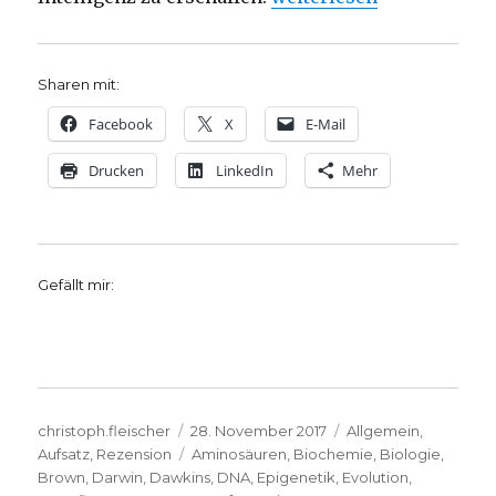
Sharen mit:
Facebook
X
E-Mail
Drucken
LinkedIn
Mehr
Gefällt mir:
Autor
Veröffentlicht
Kategorien
christoph.fleischer
28. November 2017
Allgemein
,
am
Schlagwörter
Aufsatz
,
Rezension
Aminosäuren
,
Biochemie
,
Biologie
,
Brown
,
Darwin
,
Dawkins
,
DNA
,
Epigenetik
,
Evolution
,