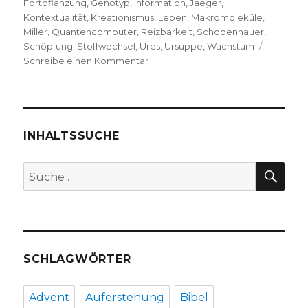
Fortpflanzung
,
Genotyp
,
Information
,
Jaeger
,
Kontextualität
,
Kreationismus
,
Leben
,
Makromoleküle
,
Miller
,
Quantencomputer
,
Reizbarkeit
,
Schopenhauer
,
Schöpfung
,
Stoffwechsel
,
Ures
,
Ursuppe
,
Wachstum
zu
Schreibe einen Kommentar
Was
ist
Leben?
Lars
Jaeger,
INHALTSSUCHE
Zürich
2017
SU
Suche
nach:
SCHLAGWÖRTER
Advent
Auferstehung
Bibel