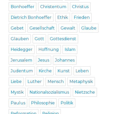
Bonhoeffer
Christentum
Christus
Dietrich Bonhoeffer
Ethik
Frieden
Gebet
Gesellschaft
Gewalt
Glaube
Glauben
Gott
Gottesdienst
Heidegger
Hoffnung
Islam
Jerusalem
Jesus
Johannes
Judentum
Kirche
Kunst
Leben
Liebe
Luther
Mensch
Metaphysik
Mystik
Nationalsozialismus
Nietzsche
Paulus
Philosophie
Politik
Reformation
Religion