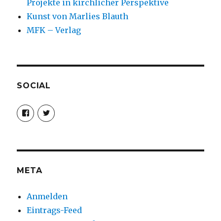
Projekte in kirchlicher Perspektive
Kunst von Marlies Blauth
MFK – Verlag
SOCIAL
Profil
Profil
von
von
christoph.fleischer1
ChristophFl
auf
auf
Facebook
Twitter
anzeigen
anzeigen
META
Anmelden
Eintrags-Feed