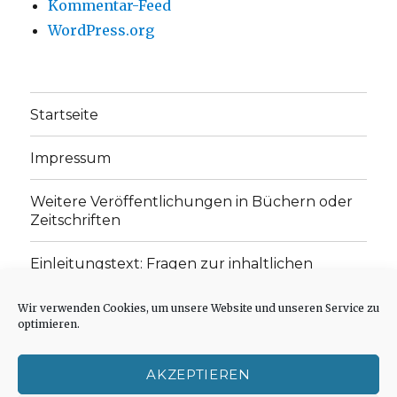
Kommentar-Feed
WordPress.org
Startseite
Impressum
Weitere Veröffentlichungen in Büchern oder
Zeitschriften
Einleitungstext: Fragen zur inhaltlichen
Position der Homepage und zum Begriff des
„schwachen Glaubens“
Wir verwenden Cookies, um unsere Website und unseren Service zu
optimieren.
Einladung zur Mitarbeit: Rezensionen,
Aufsätze, Gedichte und Predigten
AKZEPTIEREN