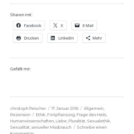
Sharen mit:
Facebook
X
E-Mail
Drucken
LinkedIn
Mehr
Gefällt mir:
Autor
Veröffentlicht
Kategorien
christoph.fleischer
17. Januar 2016
Allgemein
,
Schlagwörter
am
Rezension
Ethik
,
Fortpflanzung
,
Frage des Heils
,
Humanwissenschaften
,
Liebe
,
Pluralität
,
Sexualethik
,
Sexualität
,
sexueller Missbrauch
Schreibe einen
zu
Kommentar