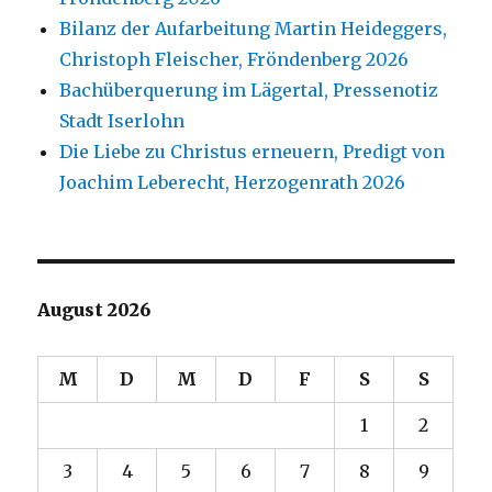
Bilanz der Aufarbeitung Martin Heideggers,
Christoph Fleischer, Fröndenberg 2026
Bachüberquerung im Lägertal, Pressenotiz
Stadt Iserlohn
Die Liebe zu Christus erneuern, Predigt von
Joachim Leberecht, Herzogenrath 2026
August 2026
M
D
M
D
F
S
S
1
2
3
4
5
6
7
8
9