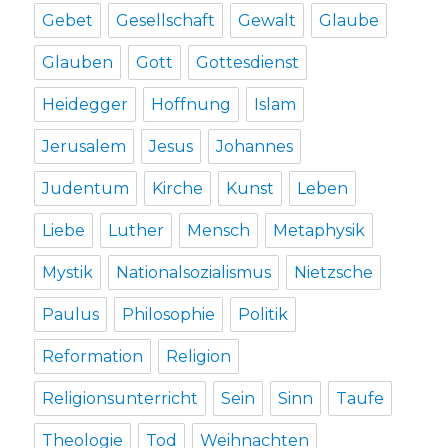
Gebet
Gesellschaft
Gewalt
Glaube
Glauben
Gott
Gottesdienst
Heidegger
Hoffnung
Islam
Jerusalem
Jesus
Johannes
Judentum
Kirche
Kunst
Leben
Liebe
Luther
Mensch
Metaphysik
Mystik
Nationalsozialismus
Nietzsche
Paulus
Philosophie
Politik
Reformation
Religion
Religionsunterricht
Sein
Sinn
Taufe
Theologie
Tod
Weihnachten