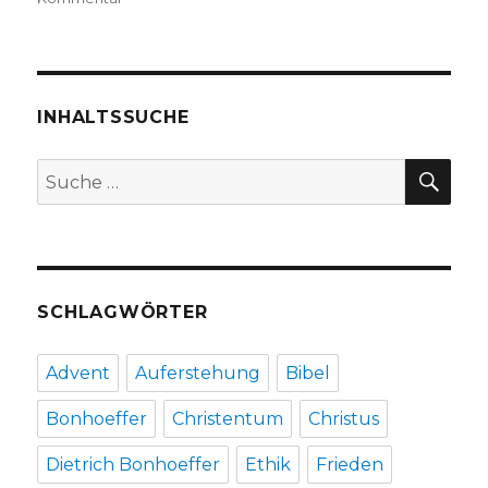
Sexualethik
in
der
Lebenswelt
verantworten,
INHALTSSUCHE
Rezension
von
SU
Suche
Christoph
nach:
Fleischer,
Welver
2016,
SCHLAGWÖRTER
Advent
Auferstehung
Bibel
Bonhoeffer
Christentum
Christus
Dietrich Bonhoeffer
Ethik
Frieden