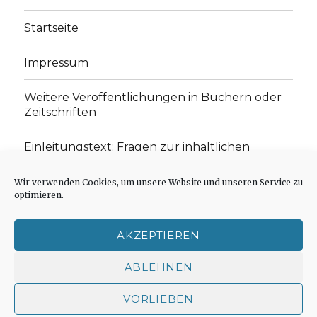
Startseite
Impressum
Weitere Veröffentlichungen in Büchern oder
Zeitschriften
Einleitungstext: Fragen zur inhaltlichen
Position der Homepage und zum Begriff des
„schwachen Glaubens“
Wir verwenden Cookies, um unsere Website und unseren Service zu
optimieren.
Einladung zur Mitarbeit: Rezensionen,
Aufsätze, Gedichte und Predigten
AKZEPTIEREN
Cookie-Richtlinie (EU)
ABLEHNEN
VORLIEBEN
Der schwache Glaube
Impressum
Stolz präsentiert