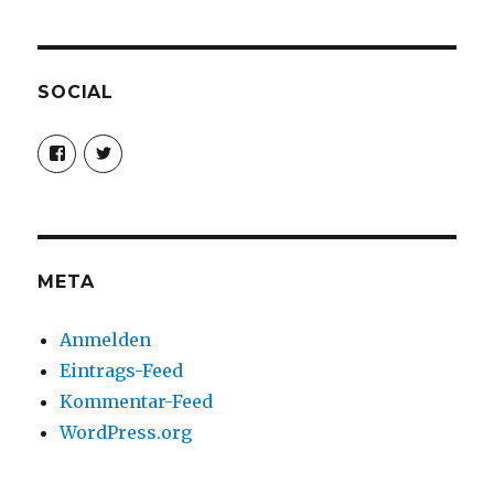
SOCIAL
Profil
Profil
von
von
christoph.fleischer1
ChristophFl
auf
auf
Facebook
Twitter
anzeigen
anzeigen
META
Anmelden
Eintrags-Feed
Kommentar-Feed
WordPress.org