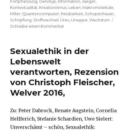
Fortpflanzung
,
Genotyp
,
Information
,
Jaeger
,
Kontextualität
,
Kreationismus
,
Leben
,
Makromoleküle
,
Miller
,
Quantencomputer
,
Reizbarkeit
,
Schopenhauer
,
Schöpfung
,
Stoffwechsel
,
Ures
,
Ursuppe
,
Wachstum
zu
Schreibe einen Kommentar
Was
ist
Leben?
Sexualethik in der
Lars
Jaeger,
Lebenswelt
Zürich
verantworten, Rezension
2017
von Christoph Fleischer,
Welver 2016,
Zu: Peter Dabrock, Renate Augstein, Cornelia
Helfferich, Stefanie Schardien, Uwe Sielert:
Unverschämt – schön, Sexualethik: