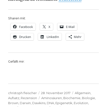
Sharen mit:
Facebook
X
E-Mail
Drucken
LinkedIn
Mehr
Gefällt mir:
Autor
Veröffentlicht
Kategorien
christoph.fleischer
28. November 2017
Allgemein
,
am
Schlagwörter
Aufsatz
,
Rezension
Aminosäuren
,
Biochemie
,
Biologie
,
Brown
,
Darwin
,
Dawkins
,
DNA
,
Epigenetik
,
Evolution
,