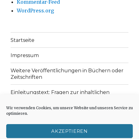
Kommentar-Feed
WordPress.org
Startseite
Impressum
Weitere Veröffentlichungen in Büchern oder
Zeitschriften
Einleitungstext: Fragen zur inhaltlichen
Position der Homepage und zum Begriff des
„schwachen Glaubens“
Wir verwenden Cookies, um unsere Website und unseren Service zu
optimieren.
Einladung zur Mitarbeit: Rezensionen,
Aufsätze, Gedichte und Predigten
AKZEPTIEREN