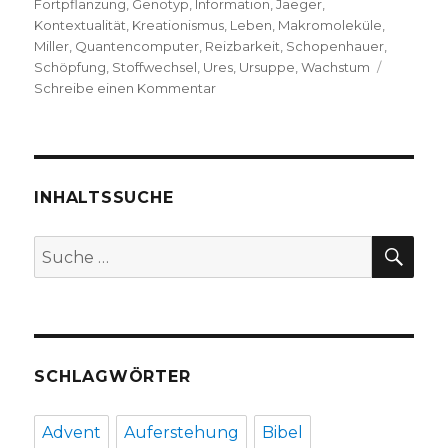
Fortpflanzung
,
Genotyp
,
Information
,
Jaeger
,
Kontextualität
,
Kreationismus
,
Leben
,
Makromoleküle
,
Miller
,
Quantencomputer
,
Reizbarkeit
,
Schopenhauer
,
Schöpfung
,
Stoffwechsel
,
Ures
,
Ursuppe
,
Wachstum
zu
Schreibe einen Kommentar
Was
ist
Leben?
Lars
Jaeger,
INHALTSSUCHE
Zürich
2017
SU
Suche
nach:
SCHLAGWÖRTER
Advent
Auferstehung
Bibel