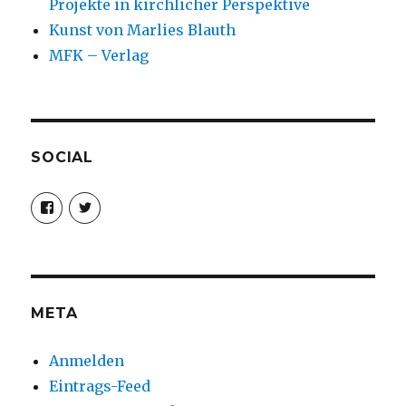
Projekte in kirchlicher Perspektive
Kunst von Marlies Blauth
MFK – Verlag
SOCIAL
Profil
Profil
von
von
christoph.fleischer1
ChristophFl
auf
auf
Facebook
Twitter
anzeigen
anzeigen
META
Anmelden
Eintrags-Feed