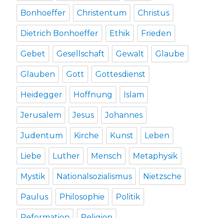
Bonhoeffer
Christentum
Christus
Dietrich Bonhoeffer
Ethik
Frieden
Gebet
Gesellschaft
Gewalt
Glaube
Glauben
Gott
Gottesdienst
Heidegger
Hoffnung
Islam
Jerusalem
Jesus
Johannes
Judentum
Kirche
Kunst
Leben
Liebe
Luther
Mensch
Metaphysik
Mystik
Nationalsozialismus
Nietzsche
Paulus
Philosophie
Politik
Reformation
Religion