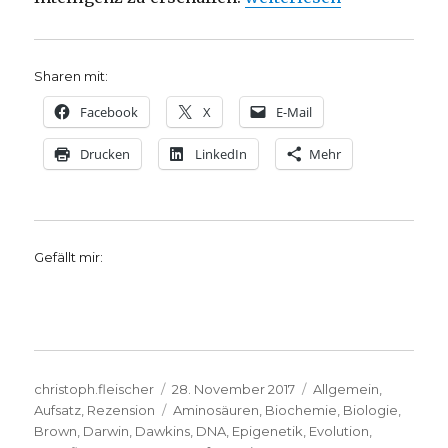
Sharen mit:
Facebook
X
E-Mail
Drucken
LinkedIn
Mehr
Gefällt mir:
Autor
Veröffentlicht
Kategorien
christoph.fleischer
28. November 2017
Allgemein
,
am
Schlagwörter
Aufsatz
,
Rezension
Aminosäuren
,
Biochemie
,
Biologie
,
Brown
,
Darwin
,
Dawkins
,
DNA
,
Epigenetik
,
Evolution
,