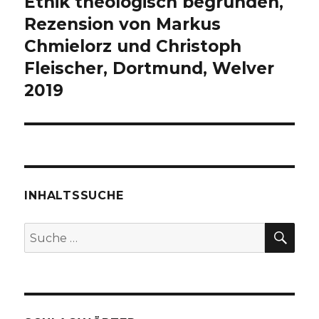
Ethik theologisch begründen,
Nächster
Beitrag:
Rezension von Markus
Chmielorz und Christoph
Fleischer, Dortmund, Welver
2019
INHALTSSUCHE
SU
Suche
nach: