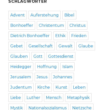
SCHLAGWÖRTER
Advent
Auferstehung
Bibel
Bonhoeffer
Christentum
Christus
Dietrich Bonhoeffer
Ethik
Frieden
Gebet
Gesellschaft
Gewalt
Glaube
Glauben
Gott
Gottesdienst
Heidegger
Hoffnung
Islam
Jerusalem
Jesus
Johannes
Judentum
Kirche
Kunst
Leben
Liebe
Luther
Mensch
Metaphysik
Mystik
Nationalsozialismus
Nietzsche