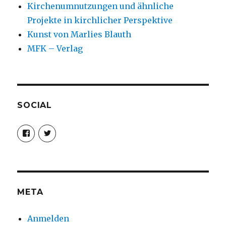
Kirchenumnutzungen und ähnliche
Projekte in kirchlicher Perspektive
Kunst von Marlies Blauth
MFK – Verlag
SOCIAL
Profil
Profil
von
von
christoph.fleischer1
ChristophFl
auf
auf
Facebook
Twitter
anzeigen
anzeigen
META
Anmelden