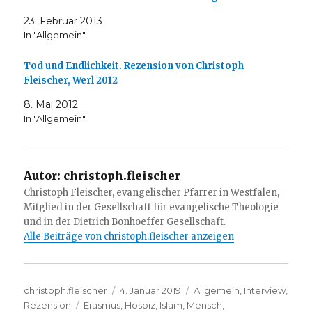
23. Februar 2013
In "Allgemein"
Tod und Endlichkeit. Rezension von Christoph
Fleischer, Werl 2012
8. Mai 2012
In "Allgemein"
Autor:
christoph.fleischer
Christoph Fleischer, evangelischer Pfarrer in Westfalen,
Mitglied in der Gesellschaft für evangelische Theologie
und in der Dietrich Bonhoeffer Gesellschaft.
Alle Beiträge von christoph.fleischer anzeigen
Autor
Veröffentlicht
Kategorien
christoph.fleischer
4. Januar 2019
Allgemein
,
Interview
,
Schlagwörter
am
Rezension
Erasmus
,
Hospiz
,
Islam
,
Mensch
,