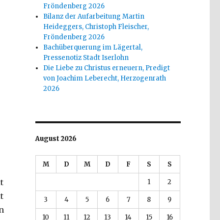
Fröndenberg 2026
Bilanz der Aufarbeitung Martin
Heideggers, Christoph Fleischer,
Fröndenberg 2026
Bachüberquerung im Lägertal,
Pressenotiz Stadt Iserlohn
Die Liebe zu Christus erneuern, Predigt
von Joachim Leberecht, Herzogenrath
2026
August 2026
M
D
M
D
F
S
S
t
1
2
t
3
4
5
6
7
8
9
n
10
11
12
13
14
15
16