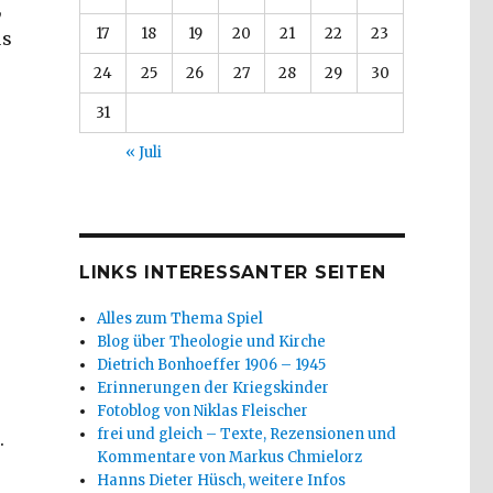
,
17
18
19
20
21
22
23
us
s
24
25
26
27
28
29
30
31
« Juli
LINKS INTERESSANTER SEITEN
Alles zum Thema Spiel
Blog über Theologie und Kirche
Dietrich Bonhoeffer 1906 – 1945
Erinnerungen der Kriegskinder
Fotoblog von Niklas Fleischer
frei und gleich – Texte, Rezensionen und
.
Kommentare von Markus Chmielorz
Hanns Dieter Hüsch, weitere Infos