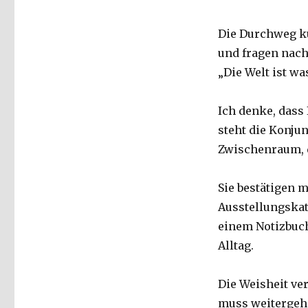
Fleischer,
Welver
Die Durchweg ku
2020
und fragen nach
„Die Welt ist was
Ich denke, dass
steht die Konju
Zwischenraum, d
Sie bestätigen 
Ausstellungskat
einem Notizbuc
Alltag.
Die Weisheit ve
muss weitergehe