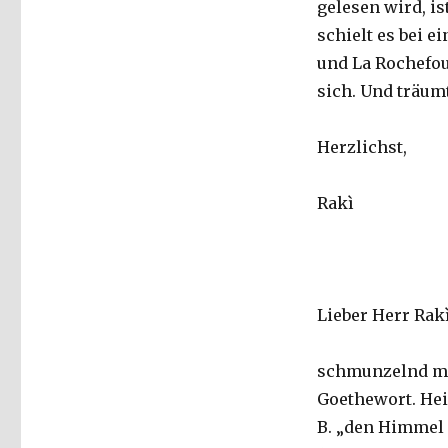
gelesen wird, is
schielt es bei 
und La Rochefou
sich. Und träum
Herzlichst,
Rakì
Lieber Herr Rakì
schmunzelnd mu
Goethewort. Hei
B. „den Himmel 