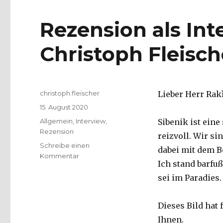
Rezension als Int
Christoph Fleisch
Autor
christoph.fleischer
Lieber Herr Rakì
Veröffentlicht
15. August 2020
am
Kategorien
Allgemein
,
Interview
,
Ѕibenik ist eine
Rezension
reizvoll. Wir si
Schreibe einen
dabei mit dem B
zu
Kommentar
Ich stand barfu
Rezension
als
sei im Paradies.
Interview
mit
Dieses Bild hat
Rakì,
Christoph
Ihnen.