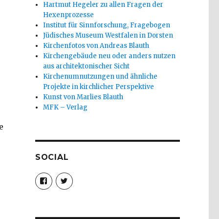
Hartmut Hegeler zu allen Fragen der
Hexenprozesse
Institut für Sinnforschung, Fragebogen
Jüdisches Museum Westfalen in Dorsten
Kirchenfotos von Andreas Blauth
Kirchengebäude neu oder anders nutzen
aus architektonischer Sicht
Kirchenumnutzungen und ähnliche
Projekte in kirchlicher Perspektive
Kunst von Marlies Blauth
MFK – Verlag
e
SOCIAL
Profil
Profil
von
von
christoph.fleischer1
ChristophFl
auf
auf
Facebook
Twitter
anzeigen
anzeigen