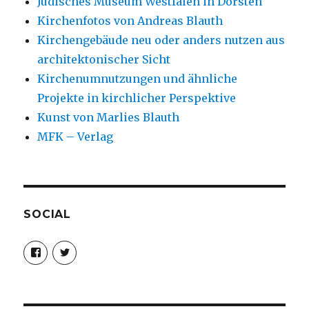
Jüdisches Museum Westfalen in Dorsten
Kirchenfotos von Andreas Blauth
Kirchengebäude neu oder anders nutzen aus
architektonischer Sicht
Kirchenumnutzungen und ähnliche
Projekte in kirchlicher Perspektive
Kunst von Marlies Blauth
MFK – Verlag
SOCIAL
Profil
Profil
von
von
christoph.fleischer1
ChristophFl
auf
auf
Facebook
Twitter
anzeigen
anzeigen