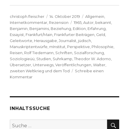
Autor
Veröffentlicht
Kategorien
christoph.fleischer
14. Oktober 2019
Allgemein
,
am
Schlagwörter
Internetkommentar
,
Rezension
1965
,
Autor
,
bekannt
,
Benjamin
,
Benjamins
,
Beziehung
,
Edition
,
Erfahrung
,
Essayist
,
Frankfurt/Main
,
Frankfurter Beiträgen
,
Geld
,
Geleitworte
,
Herausgabe
,
Journalist
,
jüdisch
,
Manuskriptentwürfe
,
mInstitut
,
Perspektive
,
Philosophie
,
Reisen
,
Rolf Tiedemann
,
Schriften
,
Sozialforschung
,
Soziologieüü
,
Studien
,
Suhrkamp
,
Theodor W. Adorno
,
Übersetzer
,
Unterwegs
,
Veröffentlichungen
,
Walter
,
zweiten Weltkrieg und dem Tod
Schreibe einen
zu
Kommentar
Notizen
zu
Walter
Benjamin,
Christoph
INHALTSSUCHE
Fleischer,
Welver
SU
Suche
2019