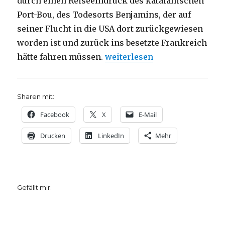
durch einen Reiseeindruck des katalanischen
Port-Bou, des Todesorts Benjamins, der auf
seiner Flucht in die USA dort zurückgewiesen
worden ist und zurück ins besetzte Frankreich
„Notizen zu Walter Benjamin,
hätte fahren müssen.
weiterlesen
Sharen mit:
Facebook
X
E-Mail
Drucken
LinkedIn
Mehr
Gefällt mir: