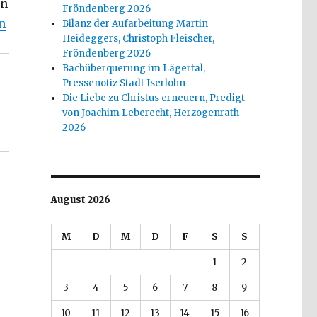
en
Fröndenberg 2026
u Walter Benjamin, Christoph Fleischer, Welver 2019“
n
Bilanz der Aufarbeitung Martin
Heideggers, Christoph Fleischer,
Fröndenberg 2026
Bachüberquerung im Lägertal,
Pressenotiz Stadt Iserlohn
Die Liebe zu Christus erneuern, Predigt
von Joachim Leberecht, Herzogenrath
2026
August 2026
M
D
M
D
F
S
S
1
2
3
4
5
6
7
8
9
10
11
12
13
14
15
16