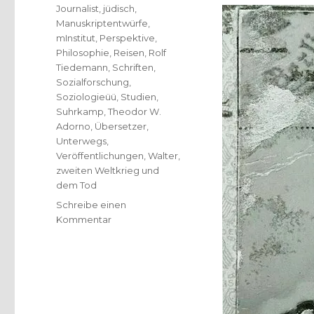
Journalist
,
jüdisch
,
Manuskriptentwürfe
,
mInstitut
,
Perspektive
,
Philosophie
,
Reisen
,
Rolf
Tiedemann
,
Schriften
,
Sozialforschung
,
Soziologieüü
,
Studien
,
Suhrkamp
,
Theodor W.
Adorno
,
Übersetzer
,
Unterwegs
,
Veröffentlichungen
,
Walter
,
zweiten Weltkrieg und
dem Tod
Schreibe einen
zu
Kommentar
Notizen
zu
Walter
Benjamin,
Christoph
Fleischer,