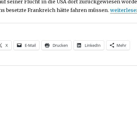
auf seiner Flucht in die USA dort zurückgewiesen word
„Notizen z
ins besetzte Frankreich hätte fahren müssen.
weiterlese
X
E-Mail
Drucken
LinkedIn
Mehr