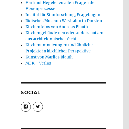
Hartmut Hegeler zu allen Fragen der
Hexenprozesse
Institut für Sinnforschung, Fragebogen
Jüdisches Museum Westfalen in Dorsten
Kirchenfotos von Andreas Blauth
Kirchengebäude neu oder anders nutzen
aus architektonischer Sicht
Kirchenumnutzungen und ähnliche
Projekte in kirchlicher Perspektive
Kunst von Marlies Blauth
MFK – Verlag
SOCIAL
Profil
Profil
von
von
christoph.fleischer1
ChristophFl
auf
auf
Facebook
Twitter
anzeigen
anzeigen