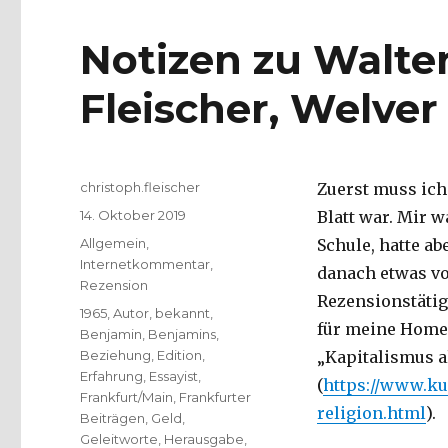
Notizen zu Walte
Fleischer, Welver
Autor
christoph.fleischer
Zuerst muss ich
Veröffentlicht
14. Oktober 2019
Blatt war. Mir w
am
Kategorien
Allgemein
,
Schule, hatte a
Internetkommentar
,
danach etwas vo
Rezension
Rezensionstätig
Schlagwörter
1965
,
Autor
,
bekannt
,
für meine Hom
Benjamin
,
Benjamins
,
Beziehung
,
Edition
,
„Kapitalismus al
Erfahrung
,
Essayist
,
(
https://www.ku
Frankfurt/Main
,
Frankfurter
religion.html
).
Beiträgen
,
Geld
,
Geleitworte
,
Herausgabe
,