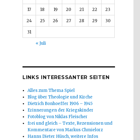
17
18
19
20
21
22
23
24
25
26
27
28
29
30
31
« Juli
LINKS INTERESSANTER SEITEN
Alles zum Thema Spiel
Blog über Theologie und Kirche
Dietrich Bonhoeffer 1906 – 1945
Erinnerungen der Kriegskinder
Fotoblog von Niklas Fleischer
frei und gleich – Texte, Rezensionen und
Kommentare von Markus Chmielorz
Hanns Dieter Hüsch, weitere Infos