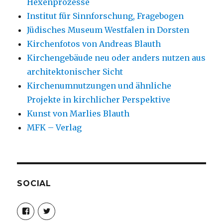
Hexenprozesse
Institut für Sinnforschung, Fragebogen
Jüdisches Museum Westfalen in Dorsten
Kirchenfotos von Andreas Blauth
Kirchengebäude neu oder anders nutzen aus
architektonischer Sicht
Kirchenumnutzungen und ähnliche
Projekte in kirchlicher Perspektive
Kunst von Marlies Blauth
MFK – Verlag
SOCIAL
Profil
Profil
von
von
christoph.fleischer1
ChristophFl