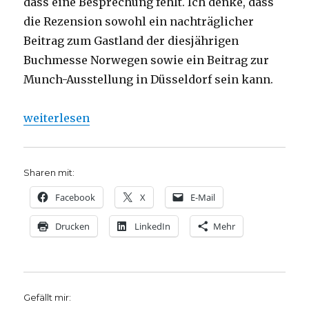
dass eine Besprechung fehlt. Ich denke, dass
die Rezension sowohl ein nachträglicher
Beitrag zum Gastland der diesjährigen
Buchmesse Norwegen sowie ein Beitrag zur
Munch-Ausstellung in Düsseldorf sein kann.
„Edvard Munchs Nietzsche, Rezension von Christop
weiterlesen
Sharen mit:
Facebook
X
E-Mail
Drucken
LinkedIn
Mehr
Gefällt mir: