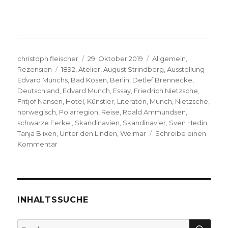
Autor
Veröffentlicht
Kategorien
christoph.fleischer
29. Oktober 2019
Allgemein
,
Schlagwörter
am
Rezension
1892
,
Atelier
,
August Strindberg
,
Ausstellung
Edvard Munchs
,
Bad Kösen
,
Berlin
,
Detlef Brennecke
,
Deutschland
,
Edvard Munch
,
Essay
,
Friedrich Nietzsche
,
Fritjof Nansen
,
Hotel
,
Künstler
,
Literaten
,
Munch
,
Nietzsche
,
norwegisch
,
Polarregion
,
Reise
,
Roald Ammundsen
,
schwarze Ferkel
,
Skandinavien
,
Skandinavier
,
Sven Hedin
,
Tanja Blixen
,
Unter den Linden
,
Weimar
Schreibe einen
zu
Kommentar
Edvard
Munchs
Nietzsche,
Rezension
von
INHALTSSUCHE
Christoph
Fleischer,
SU
Suche