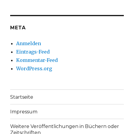
auf
auf
Facebook
Twitter
anzeigen
anzeigen
META
Anmelden
Eintrags-Feed
Kommentar-Feed
WordPress.org
Startseite
Impressum
Weitere Veröffentlichungen in Büchern oder
Zeitschriften