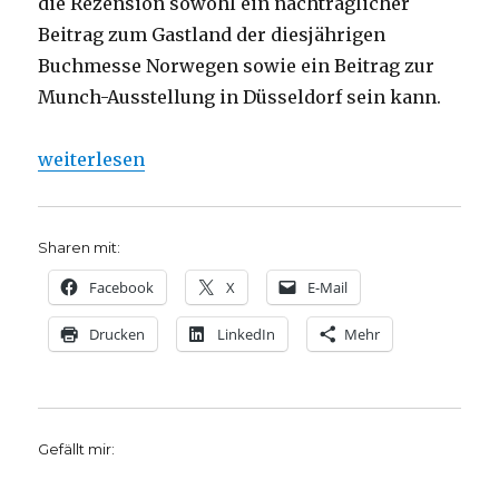
die Rezension sowohl ein nachträglicher
Beitrag zum Gastland der diesjährigen
Buchmesse Norwegen sowie ein Beitrag zur
Munch-Ausstellung in Düsseldorf sein kann.
„Edvard Munchs Nietzsche, Rezension von Christop
weiterlesen
Sharen mit:
Facebook
X
E-Mail
Drucken
LinkedIn
Mehr
Gefällt mir: