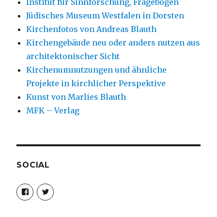
Institut für Sinnforschung, Fragebogen
Jüdisches Museum Westfalen in Dorsten
Kirchenfotos von Andreas Blauth
Kirchengebäude neu oder anders nutzen aus
architektonischer Sicht
Kirchenumnutzungen und ähnliche
Projekte in kirchlicher Perspektive
Kunst von Marlies Blauth
MFK – Verlag
SOCIAL
Profil
Profil
von
von
christoph.fleischer1
ChristophFl
auf
auf