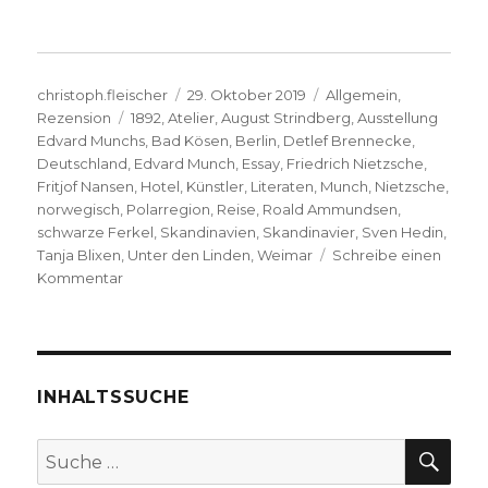
Autor
Veröffentlicht
Kategorien
christoph.fleischer
29. Oktober 2019
Allgemein
,
Schlagwörter
am
Rezension
1892
,
Atelier
,
August Strindberg
,
Ausstellung
Edvard Munchs
,
Bad Kösen
,
Berlin
,
Detlef Brennecke
,
Deutschland
,
Edvard Munch
,
Essay
,
Friedrich Nietzsche
,
Fritjof Nansen
,
Hotel
,
Künstler
,
Literaten
,
Munch
,
Nietzsche
,
norwegisch
,
Polarregion
,
Reise
,
Roald Ammundsen
,
schwarze Ferkel
,
Skandinavien
,
Skandinavier
,
Sven Hedin
,
Tanja Blixen
,
Unter den Linden
,
Weimar
Schreibe einen
zu
Kommentar
Edvard
Munchs
Nietzsche,
Rezension
von
INHALTSSUCHE
Christoph
Fleischer,
SU
Suche
Welver
nach:
2019