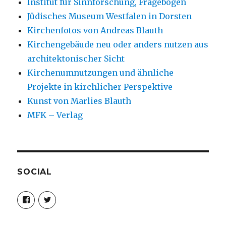
Institut für Sinnforschung, Fragebogen
Jüdisches Museum Westfalen in Dorsten
Kirchenfotos von Andreas Blauth
Kirchengebäude neu oder anders nutzen aus
architektonischer Sicht
Kirchenumnutzungen und ähnliche
Projekte in kirchlicher Perspektive
Kunst von Marlies Blauth
MFK – Verlag
SOCIAL
Profil
Profil
von
von
christoph.fleischer1
ChristophFl
auf
auf