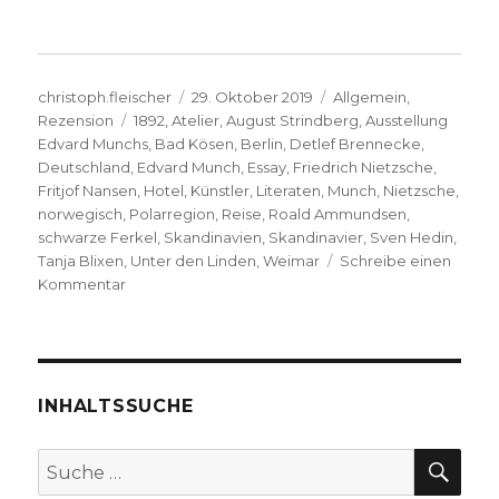
Autor
Veröffentlicht
Kategorien
christoph.fleischer
29. Oktober 2019
Allgemein
,
Schlagwörter
am
Rezension
1892
,
Atelier
,
August Strindberg
,
Ausstellung
Edvard Munchs
,
Bad Kösen
,
Berlin
,
Detlef Brennecke
,
Deutschland
,
Edvard Munch
,
Essay
,
Friedrich Nietzsche
,
Fritjof Nansen
,
Hotel
,
Künstler
,
Literaten
,
Munch
,
Nietzsche
,
norwegisch
,
Polarregion
,
Reise
,
Roald Ammundsen
,
schwarze Ferkel
,
Skandinavien
,
Skandinavier
,
Sven Hedin
,
Tanja Blixen
,
Unter den Linden
,
Weimar
Schreibe einen
zu
Kommentar
Edvard
Munchs
Nietzsche,
Rezension
von
INHALTSSUCHE
Christoph
Fleischer,
SU
Suche
Welver
nach:
2019