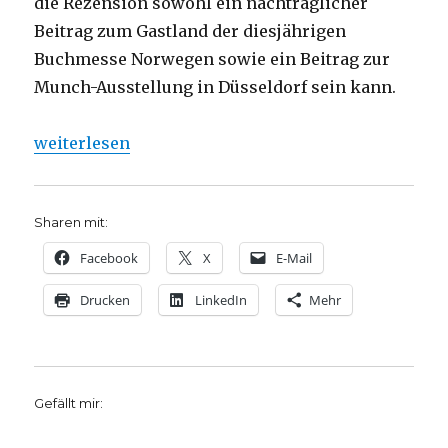
die Rezension sowohl ein nachträglicher
Beitrag zum Gastland der diesjährigen
Buchmesse Norwegen sowie ein Beitrag zur
Munch-Ausstellung in Düsseldorf sein kann.
„Edvard Munchs Nietzsche, Rezension von Christop
weiterlesen
Sharen mit:
Facebook
X
E-Mail
Drucken
LinkedIn
Mehr
Gefällt mir: