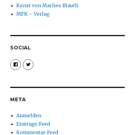
Kunst von Marlies Blauth
MFK – Verlag
SOCIAL
Profil
Profil
von
von
christoph.fleischer1
ChristophFl
auf
auf
Facebook
Twitter
anzeigen
anzeigen
META
Anmelden
Eintrags-Feed
Kommentar-Feed