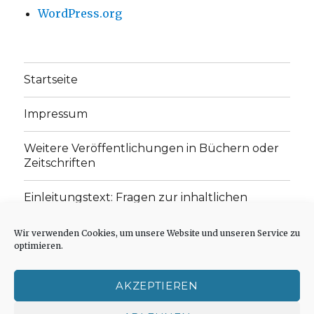
WordPress.org
Startseite
Impressum
Weitere Veröffentlichungen in Büchern oder
Zeitschriften
Einleitungstext: Fragen zur inhaltlichen
Position der Homepage und zum Begriff des
„schwachen Glaubens“
Wir verwenden Cookies, um unsere Website und unseren Service zu
optimieren.
Einladung zur Mitarbeit: Rezensionen,
Aufsätze, Gedichte und Predigten
AKZEPTIEREN
Cookie-Richtlinie (EU)