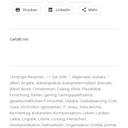
Drucken
LinkedIn
Mehr
Gefällt mir:
Autor
Veröffentlicht
Kategorien
Schlagwö
christoph.fleischer
1. Juli 2019
Allgemein
,
Aufsatz
am
allein
,
Ängste
,
Arbeitsplätze
,
bekanntermaßen
,
Betrieb
,
Bibel
,
Böse
,
Christentum
,
Dialog
,
Ethik
,
Flexibilität
,
Forschung
,
fühlen
,
gering
,
Geringqualifizierte
,
gesellschaftlichen Fortschritt
,
Glaube
,
Globalisierung
,
Gott
,
Güte
,
Hochöfen
,
Ignoranten
,
IT
,
Jesus
,
Jobs
,
Kirche
,
Kirchentag
,
Kokereien
,
Kompensation
,
Leben
,
Leiden
,
Liebe
,
Logistik
,
Löhne
,
Losung
,
Menschen
,
Montanindustrie
,
Nahverkehr
,
Organisation
,
Politik
,
primär