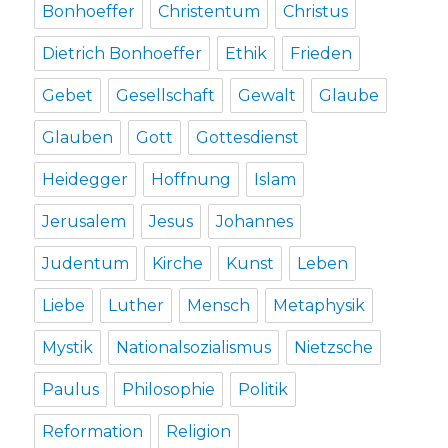
Bonhoeffer
Christentum
Christus
Dietrich Bonhoeffer
Ethik
Frieden
Gebet
Gesellschaft
Gewalt
Glaube
Glauben
Gott
Gottesdienst
Heidegger
Hoffnung
Islam
Jerusalem
Jesus
Johannes
Judentum
Kirche
Kunst
Leben
Liebe
Luther
Mensch
Metaphysik
Mystik
Nationalsozialismus
Nietzsche
Paulus
Philosophie
Politik
Reformation
Religion