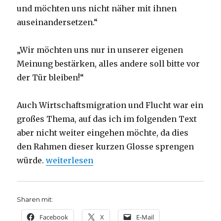
und möchten uns nicht näher mit ihnen
auseinandersetzen.“
„Wir möchten uns nur in unserer eigenen
Meinung bestärken, alles andere soll bitte vor
der Tür bleiben!“
Auch Wirtschaftsmigration und Flucht war ein
großes Thema, auf das ich im folgenden Text
aber nicht weiter eingehen möchte, da dies
den Rahmen dieser kurzen Glosse sprengen
„Glosse zum Dortmunder Kirchentag 2019, N
würde.
weiterlesen
Sharen mit:
Facebook
X
E-Mail