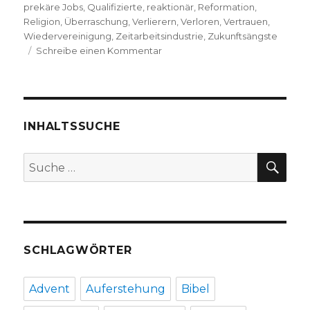
prekäre Jobs
,
Qualifizierte
,
reaktionär
,
Reformation
,
Religion
,
Überraschung
,
Verlierern
,
Verloren
,
Vertrauen
,
Wiedervereinigung
,
Zeitarbeitsindustrie
,
Zukunftsängste
zu
Schreibe einen Kommentar
Glosse
zum
Dortmunder
Kirchentag
2019,
INHALTSSUCHE
Niklas
Fleischer,
SU
Suche
Dortmund
nach:
2019
SCHLAGWÖRTER
Advent
Auferstehung
Bibel