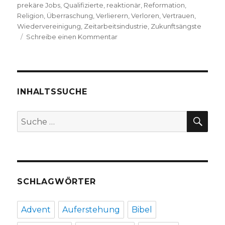
prekäre Jobs
,
Qualifizierte
,
reaktionär
,
Reformation
,
Religion
,
Überraschung
,
Verlierern
,
Verloren
,
Vertrauen
,
Wiedervereinigung
,
Zeitarbeitsindustrie
,
Zukunftsängste
zu
Schreibe einen Kommentar
Glosse
zum
Dortmunder
Kirchentag
2019,
INHALTSSUCHE
Niklas
Fleischer,
SU
Suche
Dortmund
nach:
2019
SCHLAGWÖRTER
Advent
Auferstehung
Bibel