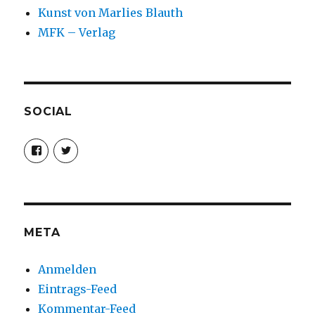
Kunst von Marlies Blauth
MFK – Verlag
SOCIAL
Profil
Profil
von
von
christoph.fleischer1
ChristophFl
auf
auf
Facebook
Twitter
anzeigen
anzeigen
META
Anmelden
Eintrags-Feed
Kommentar-Feed