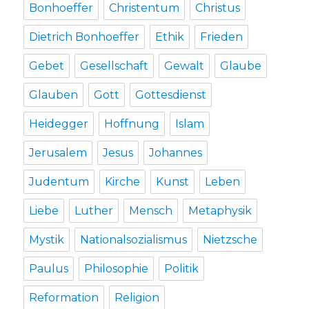
Bonhoeffer
Christentum
Christus
Dietrich Bonhoeffer
Ethik
Frieden
Gebet
Gesellschaft
Gewalt
Glaube
Glauben
Gott
Gottesdienst
Heidegger
Hoffnung
Islam
Jerusalem
Jesus
Johannes
Judentum
Kirche
Kunst
Leben
Liebe
Luther
Mensch
Metaphysik
Mystik
Nationalsozialismus
Nietzsche
Paulus
Philosophie
Politik
Reformation
Religion