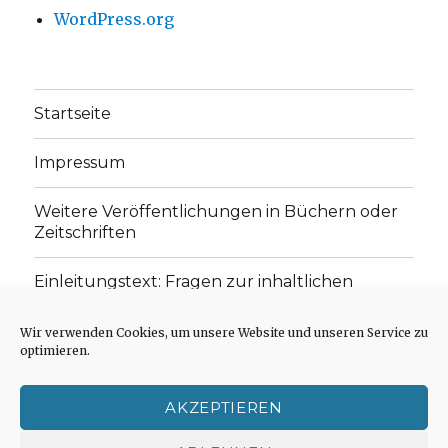
WordPress.org
Startseite
Impressum
Weitere Veröffentlichungen in Büchern oder
Zeitschriften
Einleitungstext: Fragen zur inhaltlichen
Position der Homepage und zum Begriff des
„schwachen Glaubens“
Wir verwenden Cookies, um unsere Website und unseren Service zu
optimieren.
Einladung zur Mitarbeit: Rezensionen,
Aufsätze, Gedichte und Predigten
AKZEPTIEREN
Cookie-Richtlinie (EU)