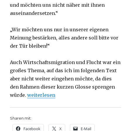
und möchten uns nicht näher mit ihnen
auseinandersetzen.“
„Wir möchten uns nur in unserer eigenen
Meinung bestärken, alles andere soll bitte vor
der Tür bleiben!“
Auch Wirtschaftsmigration und Flucht war ein
großes Thema, auf das ich im folgenden Text
aber nicht weiter eingehen möchte, da dies
den Rahmen dieser kurzen Glosse sprengen
„Glosse zum Dortmunder Kirchentag 2019, N
würde.
weiterlesen
Sharen mit:
Facebook
X
E-Mail