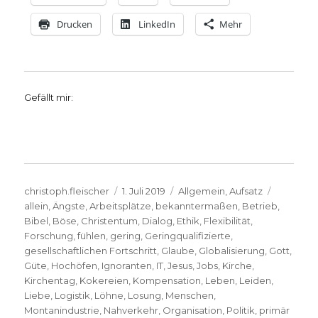
Drucken
LinkedIn
Mehr
Gefällt mir:
Autor
Veröffentlicht
Kategorien
Schlagwö
christoph.fleischer
1. Juli 2019
Allgemein
,
Aufsatz
am
allein
,
Ängste
,
Arbeitsplätze
,
bekanntermaßen
,
Betrieb
,
Bibel
,
Böse
,
Christentum
,
Dialog
,
Ethik
,
Flexibilität
,
Forschung
,
fühlen
,
gering
,
Geringqualifizierte
,
gesellschaftlichen Fortschritt
,
Glaube
,
Globalisierung
,
Gott
,
Güte
,
Hochöfen
,
Ignoranten
,
IT
,
Jesus
,
Jobs
,
Kirche
,
Kirchentag
,
Kokereien
,
Kompensation
,
Leben
,
Leiden
,
Liebe
,
Logistik
,
Löhne
,
Losung
,
Menschen
,
Montanindustrie
,
Nahverkehr
,
Organisation
,
Politik
,
primär