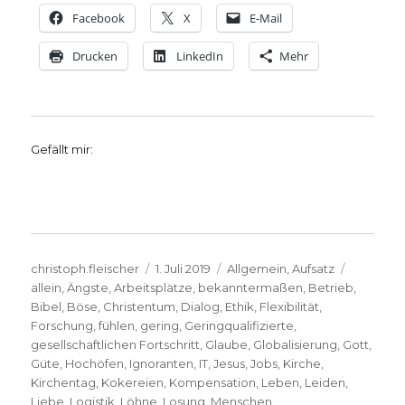
Facebook
X
E-Mail
Drucken
LinkedIn
Mehr
Gefällt mir:
Autor
Veröffentlicht
Kategorien
Schlagwö
christoph.fleischer
1. Juli 2019
Allgemein
,
Aufsatz
am
allein
,
Ängste
,
Arbeitsplätze
,
bekanntermaßen
,
Betrieb
,
Bibel
,
Böse
,
Christentum
,
Dialog
,
Ethik
,
Flexibilität
,
Forschung
,
fühlen
,
gering
,
Geringqualifizierte
,
gesellschaftlichen Fortschritt
,
Glaube
,
Globalisierung
,
Gott
,
Güte
,
Hochöfen
,
Ignoranten
,
IT
,
Jesus
,
Jobs
,
Kirche
,
Kirchentag
,
Kokereien
,
Kompensation
,
Leben
,
Leiden
,
Liebe
,
Logistik
,
Löhne
,
Losung
,
Menschen
,