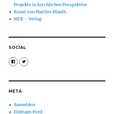
Projekte in kirchlicher Perspektive
Kunst von Marlies Blauth
MFK – Verlag
SOCIAL
Profil
Profil
von
von
christoph.fleischer1
ChristophFl
auf
auf
Facebook
Twitter
anzeigen
anzeigen
META
Anmelden
Eintrags-Feed