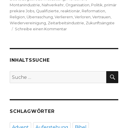
Montanindustrie
,
Nahverkehr
,
Organisation
,
Politik
,
primär
prekäre Jobs
,
Qualifizierte
,
reaktionär
,
Reformation
,
Religion
,
Überraschung
,
Verlierern
,
Verloren
,
Vertrauen
,
Wiedervereinigung
,
Zeitarbeitsindustrie
,
Zukunftsängste
zu
Schreibe einen Kommentar
Glosse
zum
Dortmunder
Kirchentag
2019,
INHALTSSUCHE
Niklas
Fleischer,
SU
Suche
Dortmund
nach:
2019
SCHLAGWÖRTER
Advent
Auferstehung
Bibel