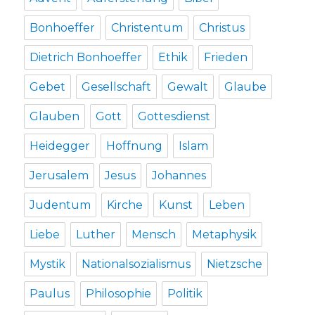
Bonhoeffer
Christentum
Christus
Dietrich Bonhoeffer
Ethik
Frieden
Gebet
Gesellschaft
Gewalt
Glaube
Glauben
Gott
Gottesdienst
Heidegger
Hoffnung
Islam
Jerusalem
Jesus
Johannes
Judentum
Kirche
Kunst
Leben
Liebe
Luther
Mensch
Metaphysik
Mystik
Nationalsozialismus
Nietzsche
Paulus
Philosophie
Politik