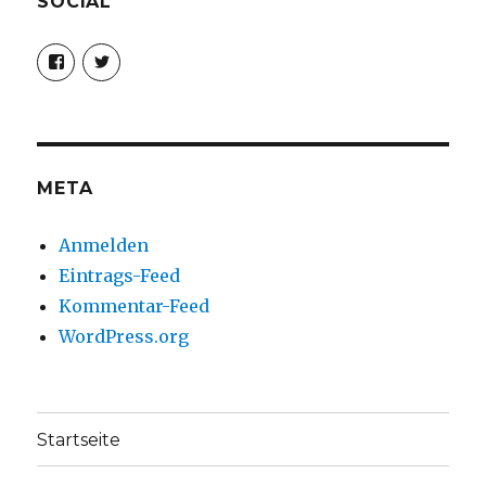
SOCIAL
Profil
Profil
von
von
christoph.fleischer1
ChristophFl
auf
auf
Facebook
Twitter
anzeigen
anzeigen
META
Anmelden
Eintrags-Feed
Kommentar-Feed
WordPress.org
Startseite