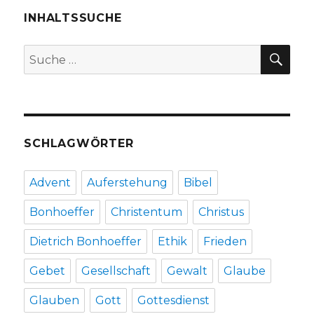
1-
INHALTSSUCHE
7,
Christoph
SU
Suche
Fleischer,
nach:
Welver
2016
SCHLAGWÖRTER
Advent
Auferstehung
Bibel
Bonhoeffer
Christentum
Christus
Dietrich Bonhoeffer
Ethik
Frieden
Gebet
Gesellschaft
Gewalt
Glaube
Glauben
Gott
Gottesdienst