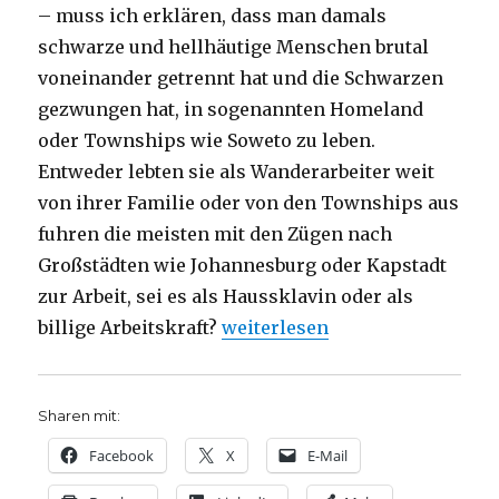
– muss ich erklären, dass man damals
schwarze und hellhäutige Menschen brutal
voneinander getrennt hat und die Schwarzen
gezwungen hat, in sogenannten Homeland
oder Townships wie Soweto zu leben.
Entweder lebten sie als Wanderarbeiter weit
von ihrer Familie oder von den Townships aus
fuhren die meisten mit den Zügen nach
Großstädten wie Johannesburg oder Kapstadt
zur Arbeit, sei es als Haussklavin oder als
„Predigt über Offenbarung 21, 1
billige Arbeitskraft?
weiterlesen
Sharen mit:
Facebook
X
E-Mail