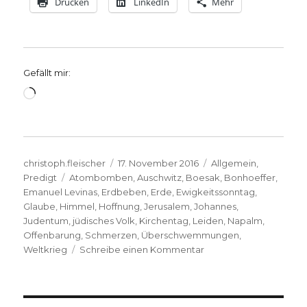
Drucken
LinkedIn
Mehr
Gefällt mir:
Wird
geladen …
Autor
Veröffentlicht
Kategorien
christoph.fleischer
17. November 2016
Allgemein
,
Schlagwörter
am
Predigt
Atombomben
,
Auschwitz
,
Boesak
,
Bonhoeffer
,
Emanuel Levinas
,
Erdbeben
,
Erde
,
Ewigkeitssonntag
,
Glaube
,
Himmel
,
Hoffnung
,
Jerusalem
,
Johannes
,
Judentum
,
jüdisches Volk
,
Kirchentag
,
Leiden
,
Napalm
,
Offenbarung
,
Schmerzen
,
Überschwemmungen
,
zu
Weltkrieg
Schreibe einen Kommentar
Predigt
über
Offenbarung
21,