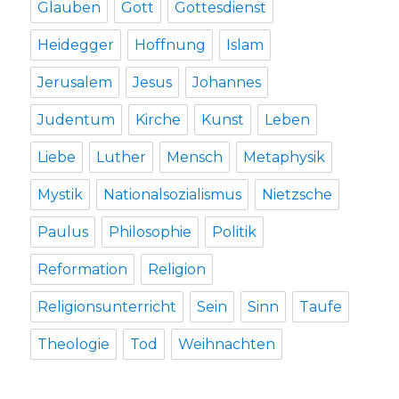
Glauben
Gott
Gottesdienst
Heidegger
Hoffnung
Islam
Jerusalem
Jesus
Johannes
Judentum
Kirche
Kunst
Leben
Liebe
Luther
Mensch
Metaphysik
Mystik
Nationalsozialismus
Nietzsche
Paulus
Philosophie
Politik
Reformation
Religion
Religionsunterricht
Sein
Sinn
Taufe
Theologie
Tod
Weihnachten