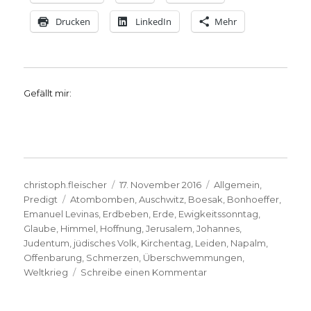
Drucken
LinkedIn
Mehr
Gefällt mir:
Autor
Veröffentlicht
Kategorien
christoph.fleischer
17. November 2016
Allgemein
,
Schlagwörter
am
Predigt
Atombomben
,
Auschwitz
,
Boesak
,
Bonhoeffer
,
Emanuel Levinas
,
Erdbeben
,
Erde
,
Ewigkeitssonntag
,
Glaube
,
Himmel
,
Hoffnung
,
Jerusalem
,
Johannes
,
Judentum
,
jüdisches Volk
,
Kirchentag
,
Leiden
,
Napalm
,
Offenbarung
,
Schmerzen
,
Überschwemmungen
,
zu
Weltkrieg
Schreibe einen Kommentar
Predigt
über