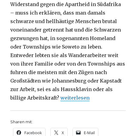
Widerstand gegen die Apartheid in Südafrika
– muss ich erklären, dass man damals
schwarze und hellhäutige Menschen brutal
voneinander getrennt hat und die Schwarzen
gezwungen hat, in sogenannten Homeland
oder Townships wie Soweto zu leben.
Entweder lebten sie als Wanderarbeiter weit
von ihrer Familie oder von den Townships aus
fuhren die meisten mit den Zügen nach
Großstädten wie Johannesburg oder Kapstadt
zur Arbeit, sei es als Haussklavin oder als
„Predigt über Offenbarung 21, 1
billige Arbeitskraft?
weiterlesen
Sharen mit:
Facebook
X
E-Mail