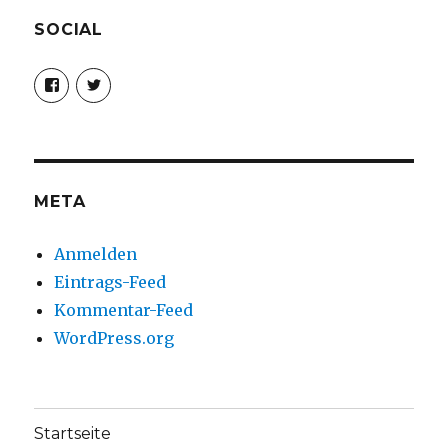
SOCIAL
Profil
Profil
von
von
christoph.fleischer1
ChristophFl
auf
auf
Facebook
Twitter
anzeigen
anzeigen
META
Anmelden
Eintrags-Feed
Kommentar-Feed
WordPress.org
Startseite