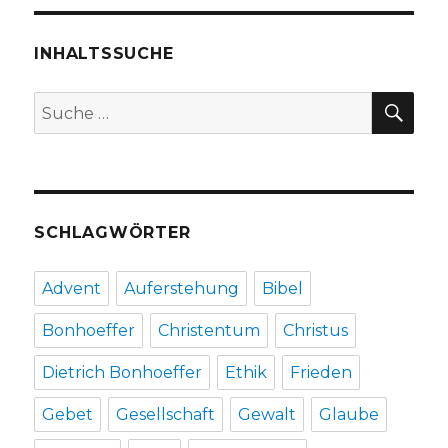
Offenbarung
21,
1-
INHALTSSUCHE
7,
Christoph
SU
Suche
Fleischer,
nach:
Welver
2016
SCHLAGWÖRTER
Advent
Auferstehung
Bibel
Bonhoeffer
Christentum
Christus
Dietrich Bonhoeffer
Ethik
Frieden
Gebet
Gesellschaft
Gewalt
Glaube