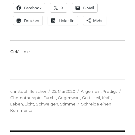
Facebook
X
E-Mail
Drucken
LinkedIn
Mehr
Gefällt mir:
Autor
Veröffentlicht
Kategorien
Schla
christoph.fleischer
25. Mai 2020
Allgemein
,
Predigt
am
Chemotherapie
,
Furcht
,
Gegenwart
,
Gott
,
Heil
,
Kraft
,
Leben
,
Licht
,
Schweigen
,
Stimme
Schreibe einen
zu
Kommentar
Predigtgedanken
zu
Exaudi