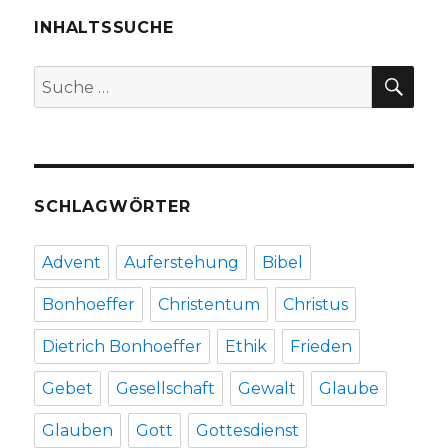
2020,
Emanuel
INHALTSSUCHE
Behnert,
Lippetal
SU
Suche
2020
nach:
SCHLAGWÖRTER
Advent
Auferstehung
Bibel
Bonhoeffer
Christentum
Christus
Dietrich Bonhoeffer
Ethik
Frieden
Gebet
Gesellschaft
Gewalt
Glaube
Glauben
Gott
Gottesdienst