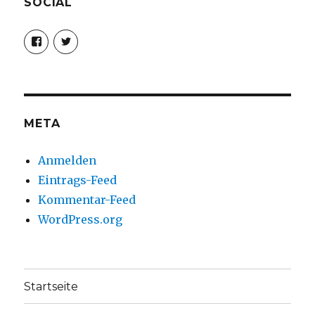
SOCIAL
Profil
Profil
von
von
christoph.fleischer1
ChristophFl
auf
auf
Facebook
Twitter
anzeigen
anzeigen
META
Anmelden
Eintrags-Feed
Kommentar-Feed
WordPress.org
Startseite