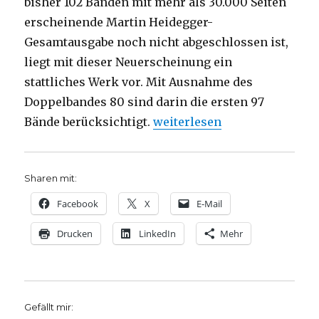
bisher 102 Bänden mit mehr als 30.000 Seiten
erscheinende Martin Heidegger-
Gesamtausgabe noch nicht abgeschlossen ist,
liegt mit dieser Neuerscheinung ein
stattliches Werk vor. Mit Ausnahme des
Doppelbandes 80 sind darin die ersten 97
„Registerband zur Heidegge
Bände berücksichtigt.
weiterlesen
Sharen mit:
Facebook
X
E-Mail
Drucken
LinkedIn
Mehr
Gefällt mir: