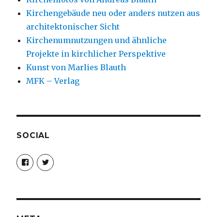
Kirchengebäude neu oder anders nutzen aus
architektonischer Sicht
Kirchenumnutzungen und ähnliche
Projekte in kirchlicher Perspektive
Kunst von Marlies Blauth
MFK – Verlag
SOCIAL
Profil
Profil
von
von
christoph.fleischer1
ChristophFl
auf
auf
Facebook
Twitter
anzeigen
anzeigen