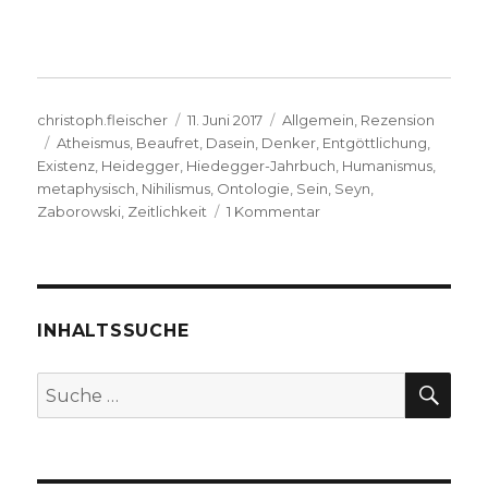
Autor
Veröffentlicht
Kategorien
christoph.fleischer
11. Juni 2017
Allgemein
,
Rezension
Schlagwörter
am
Atheismus
,
Beaufret
,
Dasein
,
Denker
,
Entgöttlichung
,
Existenz
,
Heidegger
,
Hiedegger-Jahrbuch
,
Humanismus
,
metaphysisch
,
Nihilismus
,
Ontologie
,
Sein
,
Seyn
,
zu
Zaborowski
,
Zeitlichkeit
1 Kommentar
Heideggers
Anstöße
für
die
Theologie,
INHALTSSUCHE
Rezension
von
SU
Suche
Christoph
nach:
Fleischer
und
Konrad
Schieder,