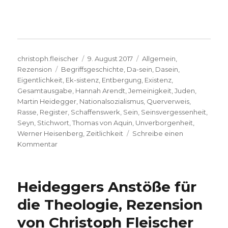
Autor
Veröffentlicht
Kategorien
christoph.fleischer
9. August 2017
Allgemein
,
Schlagwörter
am
Rezension
Begriffsgeschichte
,
Da-sein
,
Dasein
,
Eigentlichkeit
,
Ek-sistenz
,
Entbergung
,
Existenz
,
Gesamtausgabe
,
Hannah Arendt
,
Jemeinigkeit
,
Juden
,
Martin Heidegger
,
Nationalsozialismus
,
Querverweis
,
Rasse
,
Register
,
Schaffenswerk
,
Sein
,
Seinsvergessenheit
,
Seyn
,
Stichwort
,
Thomas von Aquin
,
Unverborgenheit
,
Werner Heisenberg
,
Zeitlichkeit
Schreibe einen
zu
Kommentar
Registerband
zur
Heidegger
Heideggers Anstöße für
Gesamtausgabe,
Rezension
die Theologie, Rezension
von
von Christoph Fleischer
Konrad