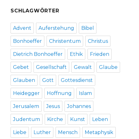
Welver/Hamm
SCHLAGWÖRTER
2017
Advent
Auferstehung
Bibel
Bonhoeffer
Christentum
Christus
Dietrich Bonhoeffer
Ethik
Frieden
Gebet
Gesellschaft
Gewalt
Glaube
Glauben
Gott
Gottesdienst
Heidegger
Hoffnung
Islam
Jerusalem
Jesus
Johannes
Judentum
Kirche
Kunst
Leben
Liebe
Luther
Mensch
Metaphysik