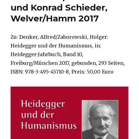
Schrieder,
und Konrad Schieder,
Hamm
2017
Welver/Hamm 2017
Zu: Denker, Alfred/Zaborowski, Holger:
Heidegger und der Humanismus, in:
Heidegger-Jahrbuch, Band 10,
Freiburg/München 2017, gebunden, 293 Seiten,
ISBN: 978-3-495-45710-8, Preis: 50,00 Euro