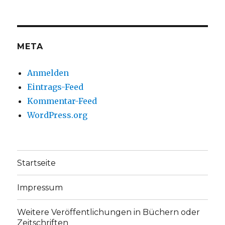
auf
auf
Facebook
Twitter
anzeigen
anzeigen
META
Anmelden
Eintrags-Feed
Kommentar-Feed
WordPress.org
Startseite
Impressum
Weitere Veröffentlichungen in Büchern oder
Zeitschriften