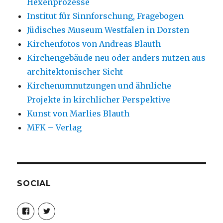
Hexenprozesse
Institut für Sinnforschung, Fragebogen
Jüdisches Museum Westfalen in Dorsten
Kirchenfotos von Andreas Blauth
Kirchengebäude neu oder anders nutzen aus
architektonischer Sicht
Kirchenumnutzungen und ähnliche
Projekte in kirchlicher Perspektive
Kunst von Marlies Blauth
MFK – Verlag
SOCIAL
Profil
Profil
von
von
christoph.fleischer1
ChristophFl