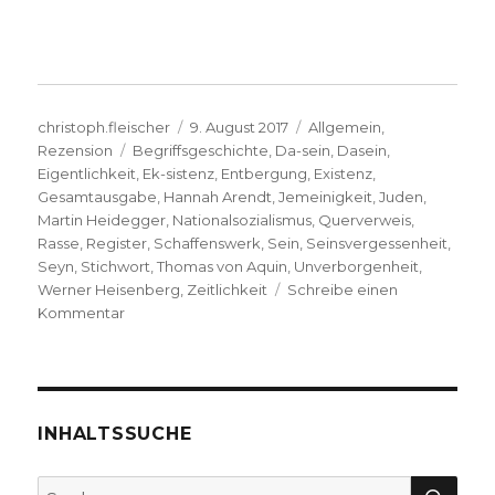
Autor
Veröffentlicht
Kategorien
christoph.fleischer
9. August 2017
Allgemein
,
Schlagwörter
am
Rezension
Begriffsgeschichte
,
Da-sein
,
Dasein
,
Eigentlichkeit
,
Ek-sistenz
,
Entbergung
,
Existenz
,
Gesamtausgabe
,
Hannah Arendt
,
Jemeinigkeit
,
Juden
,
Martin Heidegger
,
Nationalsozialismus
,
Querverweis
,
Rasse
,
Register
,
Schaffenswerk
,
Sein
,
Seinsvergessenheit
,
Seyn
,
Stichwort
,
Thomas von Aquin
,
Unverborgenheit
,
Werner Heisenberg
,
Zeitlichkeit
Schreibe einen
zu
Kommentar
Registerband
zur
Heidegger
Gesamtausgabe,
Rezension
INHALTSSUCHE
von
Konrad
SU
Suche