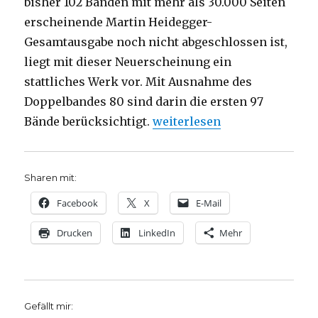
bisher 102 Bänden mit mehr als 30.000 Seiten
erscheinende Martin Heidegger-
Gesamtausgabe noch nicht abgeschlossen ist,
liegt mit dieser Neuerscheinung ein
stattliches Werk vor. Mit Ausnahme des
Doppelbandes 80 sind darin die ersten 97
„Registerband zur Heidegge
Bände berücksichtigt.
weiterlesen
Sharen mit:
Facebook
X
E-Mail
Drucken
LinkedIn
Mehr
Gefällt mir: