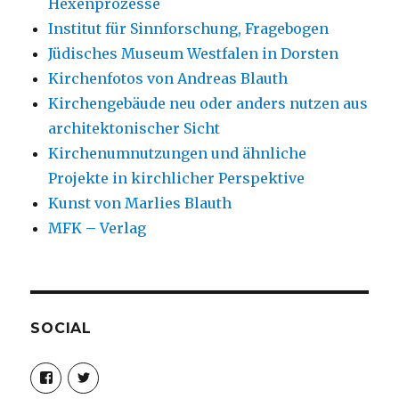
Hexenprozesse
Institut für Sinnforschung, Fragebogen
Jüdisches Museum Westfalen in Dorsten
Kirchenfotos von Andreas Blauth
Kirchengebäude neu oder anders nutzen aus
architektonischer Sicht
Kirchenumnutzungen und ähnliche
Projekte in kirchlicher Perspektive
Kunst von Marlies Blauth
MFK – Verlag
SOCIAL
Profil
Profil
von
von
christoph.fleischer1
ChristophFl