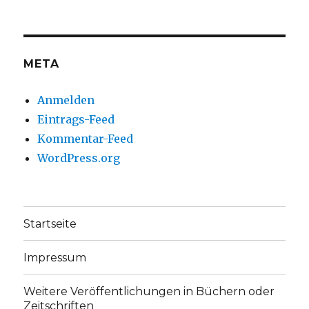
auf
auf
Facebook
Twitter
anzeigen
anzeigen
META
Anmelden
Eintrags-Feed
Kommentar-Feed
WordPress.org
Startseite
Impressum
Weitere Veröffentlichungen in Büchern oder
Zeitschriften