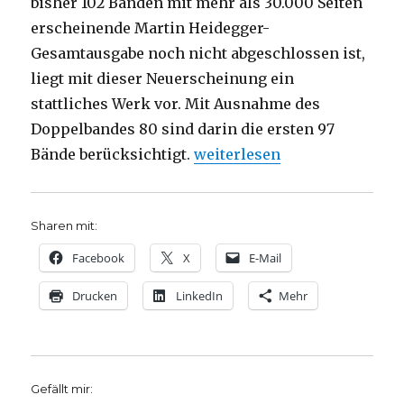
bisher 102 Bänden mit mehr als 30.000 Seiten
erscheinende Martin Heidegger-
Gesamtausgabe noch nicht abgeschlossen ist,
liegt mit dieser Neuerscheinung ein
stattliches Werk vor. Mit Ausnahme des
Doppelbandes 80 sind darin die ersten 97
„Registerband zur Heidegge
Bände berücksichtigt.
weiterlesen
Sharen mit:
Facebook
X
E-Mail
Drucken
LinkedIn
Mehr
Gefällt mir: