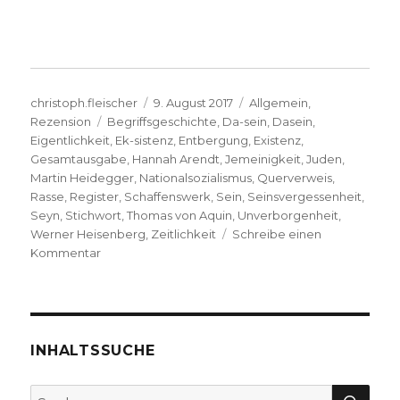
Autor
Veröffentlicht
Kategorien
christoph.fleischer
9. August 2017
Allgemein
,
Schlagwörter
am
Rezension
Begriffsgeschichte
,
Da-sein
,
Dasein
,
Eigentlichkeit
,
Ek-sistenz
,
Entbergung
,
Existenz
,
Gesamtausgabe
,
Hannah Arendt
,
Jemeinigkeit
,
Juden
,
Martin Heidegger
,
Nationalsozialismus
,
Querverweis
,
Rasse
,
Register
,
Schaffenswerk
,
Sein
,
Seinsvergessenheit
,
Seyn
,
Stichwort
,
Thomas von Aquin
,
Unverborgenheit
,
Werner Heisenberg
,
Zeitlichkeit
Schreibe einen
zu
Kommentar
Registerband
zur
Heidegger
Gesamtausgabe,
Rezension
INHALTSSUCHE
von
Konrad
SU
Suche